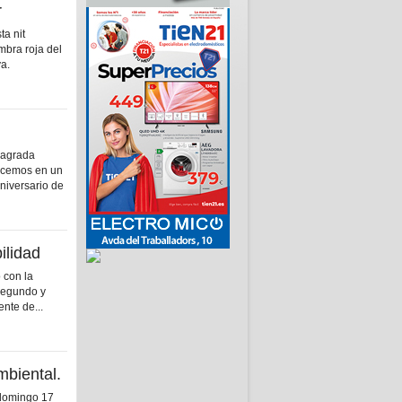
r
 nit
mbra roja del
a.
Sagrada
acemos en un
niversario de
ilidad
 con la
 segundo y
ente de...
mbiental.
 domingo 17