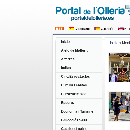
Inicio
:
Inicio
» Mont
Aielo de Malferit
Alfarrasí
bellus
Cine/Espectacles
Cultura i Festes
Cursos/Empleo
Esports
Economia i Turisme
Educació i Salut
Guadasséquies