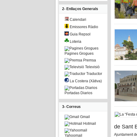
2- Enllaços Generals
Calendari
Emissores Ràdio
Guia Repsol
Loteria
Pagines Grogues
Premsa
Televisiò
Traductor
La Costera (Xàtiva)
Portadas Diarios
3- Correus
Gmail
Hotmail
de Sant B
Ajuntament de
Yahoomail