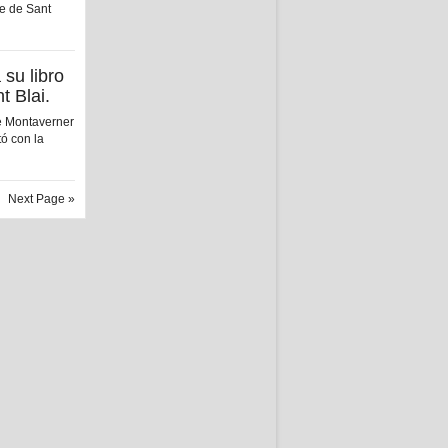
le de Sant
su libro
t Blai.
de Montaverner
tó con la
Next Page »