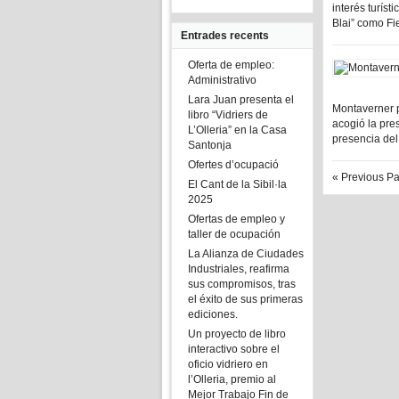
interés turíst
Blai” como Fie
Entrades recents
Oferta de empleo:
Administrativo
Lara Juan presenta el
Montaverner p
libro “Vidriers de
acogió la pres
L’Olleria” en la Casa
presencia del 
Santonja
Ofertes d’ocupació
« Previous P
El Cant de la Sibil·la
2025
Ofertas de empleo y
taller de ocupación
La Alianza de Ciudades
Industriales, reafirma
sus compromisos, tras
el éxito de sus primeras
ediciones.
Un proyecto de libro
interactivo sobre el
oficio vidriero en
l’Olleria, premio al
Mejor Trabajo Fin de