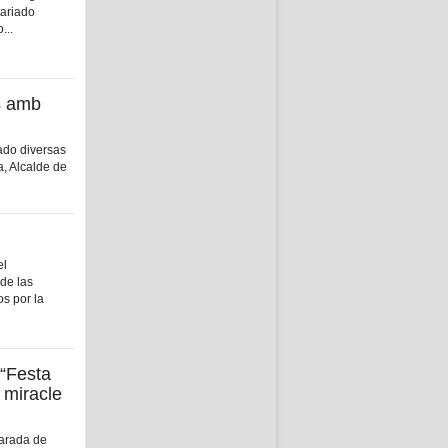
tariado
...
s amb
ado diversas
, Alcalde de
el
de las
s por la
 “Festa
 miracle
larada de