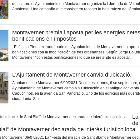
de octubre el Ayuntamiento de Montaverner organizó la I Jornada de Volun
Ambiental. Una campaña que consiste en recoger la basuraleza del término
Montaverner premia l’aposta per les energies nete
bonificacions en impostos
El último Pleno extraordinario del Ayuntamiento de Montaverner ha aprob
bonificaciones con la modificación de tres ordenanzas: Según Jorge Boluda
Montaverner, “con estas bonificaciones lo que se pretende es apostar...
L’Ajuntament de Montaverner canvia d’ubicació.
Ajuntament de Montaverner 6/09/2021 Desde este lunes, 6 se septiembre, 
Ayuntamiento de Montaverner cambia su ubicación en el antiguo convento 
Capuchinos, en la avenida San Pancracio. Uno de los edificios más querido
ciudadanía. Sin...
La
del
lai” de Montaverner declarada de interés turístico local.
 Montaverner 06/07/2021 La “Festa del miracle de Sant Blai” de Montaverner dec