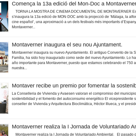
Comença la 13a edició del Mon-Doc a Montaverne
TORNA LA MOSTRA DE CINEMA DOCUMENTAL DE MONTAVERNER Esta
s’inaugura la 13a edició de MON·DOC amb la projecció de ‘Málaga, la alfo
cine español’, una aproximació a un dels festivals més importants d’Espany
Montaverner...
Montaverner inaugura el seu nou Ajuntament.
Montaverner inaugura su nuevo Ayuntamiento. El antiguo Convento de la 
Família, ha sido hoy inaugurado como sede del nuevo Ayuntamiento. Lo h
año importante para Montaverner, puesto que estamos celebrando el 750 a
nuestra...
Montaver recibe un premio por fomentar la sostenib
La Conselleria de Vivienda y Avaesen valoran el compromiso del municipio
sostenibilidad y el fomento del autoconsumo energético El vicepresidente
conseller de Vivienda y Arquitectura Bioclimática, Héctor Illueca, y el presid
Montaverner realiza la I Jornada de Voluntariado A
Montaverner realiza la I Jornada de Voluntariado Ambiental. El pasado