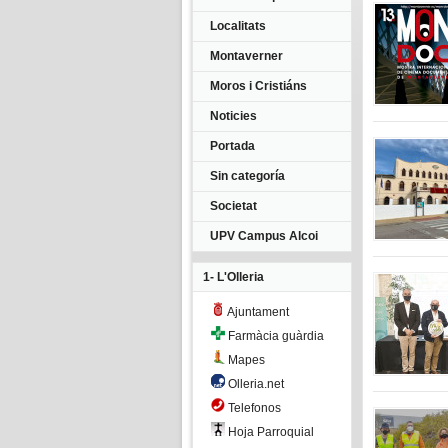
Localitats
Montaverner
Moros i Cristiáns
Noticies
Portada
Sin categoría
Societat
UPV Campus Alcoi
1- L'Olleria
Ajuntament
Farmàcia guàrdia
Mapes
Olleria.net
Telefonos
Hoja Parroquial