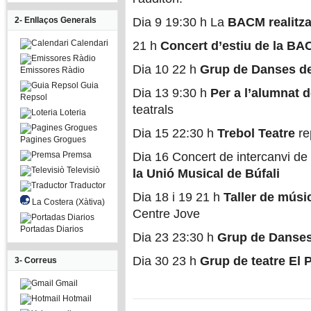
2- Enllaços Generals
Dia 9 19:30 h La
BACM realitza
Calendari
21 h
Concert d’estiu de la B
Dia 10 22 h
Grup de Danses d
Emissores Ràdio
Guia
Dia 13 9:30 h
Per a l’alumnat d
Repsol
teatrals
Loteria
Dia 15 22:30 h
Trebol Teatre
re
Pagines Grogues
Premsa
Dia 16 Concert de intercanvi de 
Televisiò
la Unió Musical de Búfali
Traductor
Dia 18 i 19 21 h
Taller de músi
La Costera (Xàtiva)
Centre Jove
Portadas Diarios
Dia 23 23:30 h
Grup de Danses
Dia 30 23 h
Grup de teatre El 
3- Correus
Gmail
Hotmail