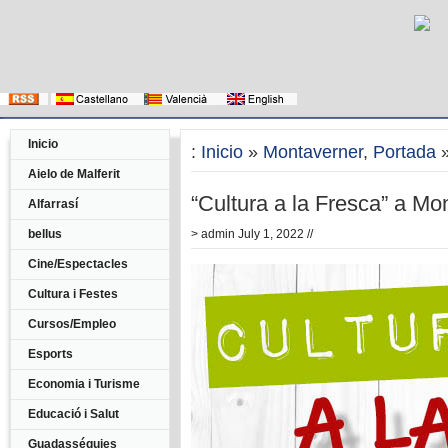
Inicio
:
Inicio
»
Montaverner
,
Portada
»
Aielo de Malferit
“Cultura a la Fresca” a Mo
Alfarrasí
bellus
>
admin
July 1, 2022 //
Cine/Espectacles
Cultura i Festes
Cursos/Empleo
Esports
Economia i Turisme
Educació i Salut
Guadasséquies