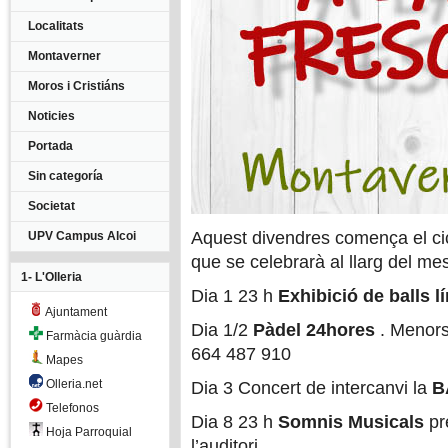
Localitats
Montaverner
Moros i Cristiáns
Noticies
Portada
Sin categoría
Societat
Aquest divendres comença el cic
UPV Campus Alcoi
que se celebrarà al llarg del mes
1- L'Olleria
Dia 1 23 h
Exhibició de balls lí
Ajuntament
Dia 1/2
Pàdel 24hores
. Menors 
Farmàcia guàrdia
664 487 910
Mapes
Olleria.net
Dia 3 Concert de intercanvi la
B
Telefonos
Dia 8 23 h
Somnis Musicals
pr
Hoja Parroquial
l’auditori.