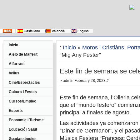
Inicio
:
Inicio
»
Moros i Cristiáns
,
Port
“Mig Any Fester”
Aielo de Malferit
Alfarrasí
Este fin de semana se cele
bellus
>
admin
February 28, 2023 //
Cine/Espectacles
Cultura i Festes
Este fin de semana, l’Olleria cel
Cursos/Empleo
que el “mundo festero” comienza
Esports
principal a finales de agosto.
Economia i Turisme
Las actividades ya comenzaron e
Educació i Salut
“Dinar de Germanor”, y el pasad
Música Festera “Francesc Cerdá
Guadasséquies