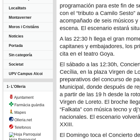
programación para este fin de 
Localitats
con el “tributo a Camilo Sesto”
Montaverner
acompañado de seis músicos y d
Moros i Cristiáns
escena. El escenario estará situa
Noticies
A las 22:30 h llega el gran mome
capitanes y embajadores, los pr
Portada
cita en el teatro Goya.
Sin categoría
El sábado a las 12:30h, Concie
Societat
Cecília, en la plaza Virgen de L
UPV Campus Alcoi
preparativos del concurso de pae
Municipal, donde después de rep
1- L'Olleria
a partir de las 19 h desde la ro
Ajuntament
Virgen de Loreto. El broche lle
Farmàcia guàrdia
“Falkata” con música tecno y dj’
Mapes
nacionales. El escenario volverá 
Olleria.net
XXIII.
Telefonos
El Domingo toca el Concierto de
Hoja Parroquial