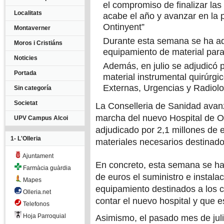
el compromiso de finalizar las
Localitats
acabe el año y avanzar en la 
Ontinyent”
Montaverner
Durante esta semana se ha adj
Moros i Cristiáns
equipamiento de material para
Noticies
Además, en julio se adjudicó 
Portada
material instrumental quirúrgi
Externas, Urgencias y Radiolo
Sin categoría
Societat
La Conselleria de Sanidad avanz
marcha del nuevo Hospital de O
UPV Campus Alcoi
adjudicado por 2,1 millones de 
1- L'Olleria
materiales necesarios destinados
Ajuntament
En concreto, esta semana se ha
Farmàcia guàrdia
de euros el suministro e instala
Mapes
equipamiento destinados a los c
Olleria.net
contar el nuevo hospital y que e
Telefonos
Hoja Parroquial
Asimismo, el pasado mes de jul