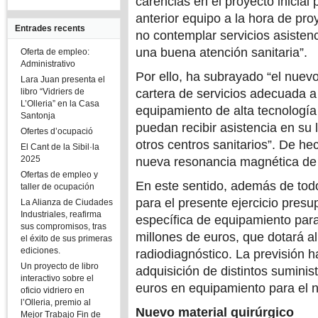
carencias en el proyecto inicial 
anterior equipo a la hora de pro
Entrades recents
no contemplar servicios asisten
una buena atención sanitaria”.
Oferta de empleo:
Administrativo
Por ello, ha subrayado “el nuevo
Lara Juan presenta el
libro “Vidriers de
cartera de servicios adecuada a
L’Olleria” en la Casa
equipamiento de alta tecnología
Santonja
puedan recibir asistencia en su 
Ofertes d’ocupació
otros centros sanitarios”. De h
El Cant de la Sibil·la
2025
nueva resonancia magnética de 
Ofertas de empleo y
En este sentido, además de tod
taller de ocupación
para el presente ejercicio presu
La Alianza de Ciudades
Industriales, reafirma
específica de equipamiento para
sus compromisos, tras
millones de euros, que dotará al
el éxito de sus primeras
ediciones.
radiodiagnóstico. La previsión ha
Un proyecto de libro
adquisición de distintos suminis
interactivo sobre el
euros en equipamiento para el 
oficio vidriero en
l’Olleria, premio al
Nuevo material quirúrgico
Mejor Trabajo Fin de