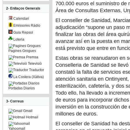
700.000 euros el suministro de m
2- Enllaços Generals
Área de Consultas Externas, Urg
Calendari
El conseller de Sanidad, Marci
Emissores Ràdio
adjudicación “supone un paso m
Guia Repsol
finalizar las obras del área quir
Loteria
avanzar así en la puesta en mar
está previsto que entre en func
Pagines Grogues
Premsa
Estas obras se reanudaron en s
Televisiò
Conselleria de Sanidad se llevó 
Traductor
constató la falta de servicios e
La Costera (Xàtiva)
atención sanitaria en Ontinyent,
esterilización, cafetería, y dos
Portadas Diarios
Todo ello, ha llevado a incremen
de euros para incorporar dichos 
3- Correus
inversión en la construcción de
Gmail
millones de euros.
Hotmail
El conseller de Sanidad ha dest
Yahoomail