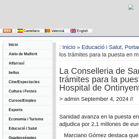
Inicio
:
Inicio
»
Educació i Salut
,
Porta
los trámites para la puesta en 
Aielo de Malferit
Alfarrasí
La Conselleria de Sa
bellus
trámites para la pue
Cine/Espectacles
Hospital de Ontinyen
Cultura i Festes
>
admin
September 4, 2024 //
Cursos/Empleo
Esports
Sanidad avanza en la puesta en
Economia i Turisme
adjudica por 2,1 millones de eu
Educació i Salut
Marciano Gómez destaca que s
Guadasséquies