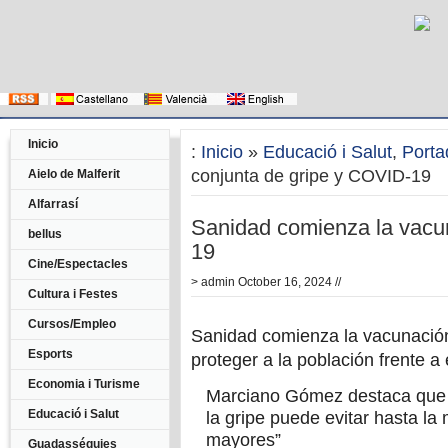
Inicio
:
Inicio
»
Educació i Salut
,
Porta
conjunta de gripe y COVID-19
Aielo de Malferit
Alfarrasí
Sanidad comienza la vacu
bellus
19
Cine/Espectacles
>
admin
October 16, 2024 //
Cultura i Festes
Cursos/Empleo
Sanidad comienza la vacunació
Esports
proteger a la población frente a 
Economia i Turisme
Marciano Gómez destaca que e
Educació i Salut
la gripe puede evitar hasta la
mayores”
Guadasséquies