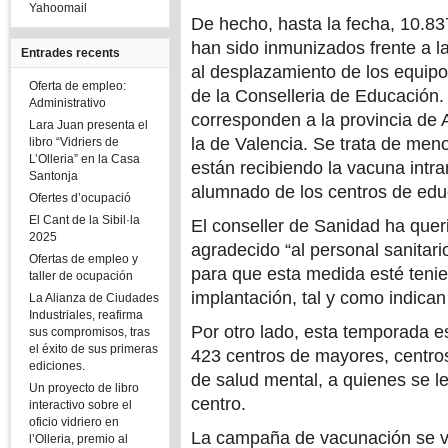
Yahoomail
De hecho, hasta la fecha, 10.83
han sido inmunizados frente a l
Entrades recents
al desplazamiento de los equipo
Oferta de empleo:
de la Conselleria de Educación. 
Administrativo
corresponden a la provincia de A
Lara Juan presenta el
la de Valencia. Se trata de men
libro “Vidriers de
L’Olleria” en la Casa
están recibiendo la vacuna intran
Santonja
alumnado de los centros de edu
Ofertes d’ocupació
El Cant de la Sibil·la
El conseller de Sanidad ha queri
2025
agradecido “al personal sanitari
Ofertas de empleo y
para que esta medida esté teni
taller de ocupación
implantación, tal y como indican
La Alianza de Ciudades
Industriales, reafirma
Por otro lado, esta temporada es
sus compromisos, tras
el éxito de sus primeras
423 centros de mayores, centro
ediciones.
de salud mental, a quienes se le
Un proyecto de libro
centro.
interactivo sobre el
oficio vidriero en
La campaña de vacunación se va
l’Olleria, premio al