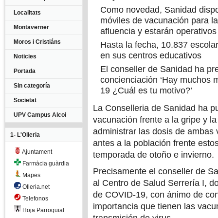
Como novedad, Sanidad dispon
Localitats
móviles de vacunación para la
Montaverner
afluencia y estarán operativo
Moros i Cristiáns
Hasta la fecha, 10.837 escolar
en sus centros educativos
Noticies
El conseller de Sanidad ha p
Portada
concienciación ‘Hay muchos m
Sin categoría
19 ¿Cuál es tu motivo?’
Societat
La Conselleria de Sanidad ha 
UPV Campus Alcoi
vacunación frente a la gripe y
administrar las dosis de ambas 
1- L'Olleria
antes a la población frente estos
Ajuntament
temporada de otoño e invierno.
Farmàcia guàrdia
Precisamente el conseller de S
Mapes
al Centro de Salud Serrería I, 
Olleria.net
de COVID-19, con ánimo de conc
Telefonos
importancia que tienen las vacu
Hoja Parroquial