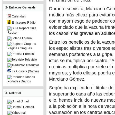
transmisión de virus.
2- Enllaços Generals
Durante su visita, Marciano Gó
medida más eficaz para evitar c
Calendari
con mayor riesgo de padecer co
Emissores Ràdio
evidenciado que la vacuna frente
Guia
Repsol
los casos más graves en adulto
Loteria
Entre los beneficios de la vacun
los especialistas tras diversos 
Pagines Grogues
semanas posteriores a la gripe, e
Premsa
Televisiò
ictus se multiplica por cuatro.
Traductor
crónicas multiplica por siete el 
La Costera (Xàtiva)
mayores, y todo ello se podría e
Marciano Gómez.
Portadas Diarios
Según ha explicado el titular de
3- Correus
ir superando cada año las cobe
ello, hemos incluido nuevas medi
Gmail
a la población a la hora de vac
Hotmail
vacunación en los centros educa