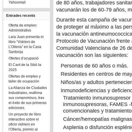
de 80 años, trabajadores sanitar
Yahoomail
vacunarán los de 60-79 años, m
Entrades recents
Durante esta campaña de vacunac
Oferta de empleo:
de proteger al máximo a las per
Administrativo
la vacunación antineumococcica
Lara Juan presenta el
Protocolo de Vacunación frente 
libro “Vidriers de
L’Olleria” en la Casa
Comunidad Valenciana de 26 de
Santonja
vacunación son las siguientes:
Ofertes d’ocupació
El Cant de la Sibil·la
Personas de 60 años o más.
2025
Residentes en centros de may
Ofertas de empleo y
taller de ocupación
Niños/as y adultos pertenecien
La Alianza de Ciudades
Inmunodeficiencias y deficie
Industriales, reafirma
Tratamiento inmunosupresor (
sus compromisos, tras
el éxito de sus primeras
inmunosupresoras, FAMES -f
ediciones.
convencionales y tratamiento
Un proyecto de libro
Cáncer/hemopatías malignas (
interactivo sobre el
oficio vidriero en
Asplenia o disfunción esplén
l’Olleria, premio al