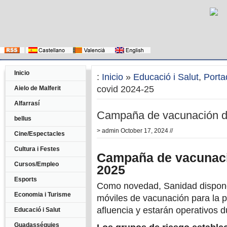
Inicio
:
Inicio
»
Educació i Salut
,
Porta
covid 2024-25
Aielo de Malferit
Alfarrasí
Campaña de vacunación de
bellus
>
admin
October 17, 2024 //
Cine/Espectacles
Cultura i Festes
Campaña de vacunació
Cursos/Empleo
2025
Esports
Como novedad, Sanidad dispond
Economia i Turisme
móviles de vacunación para la 
afluencia y estarán operativos 
Educació i Salut
Guadasséquies