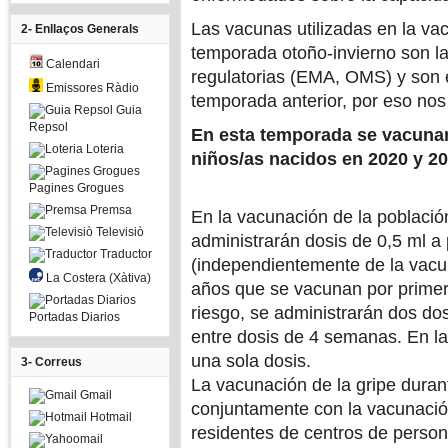
Las vacunas utilizadas en la va
2- Enllaços Generals
temporada otoño-invierno son l
Calendari
regulatorias (EMA, OMS) y son e
Emissores Ràdio
temporada anterior, por eso no
Guia
Repsol
En esta temporada se vacunar
Loteria
niños/as nacidos en 2020 y 20
Pagines Grogues
Premsa
En la vacunación de la población
Televisiò
administrarán dosis de 0,5 ml a
Traductor
(independientemente de la vacu
La Costera (Xàtiva)
años que se vacunan por primer
riesgo, se administrarán dos do
Portadas Diarios
entre dosis de 4 semanas. En l
una sola dosis.
3- Correus
La vacunación de la gripe duran
Gmail
conjuntamente con la vacunació
Hotmail
residentes de centros de perso