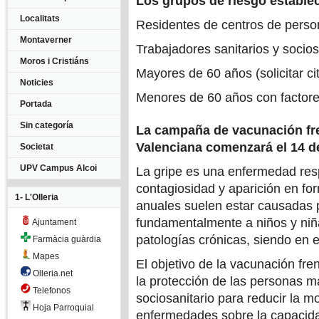
Los grupos de riesgo establec
Localitats
Residentes de centros de pers
Montaverner
Trabajadores sanitarios y socios
Moros i Cristiáns
Mayores de 60 años (solicitar ci
Noticies
Menores de 60 años con factores 
Portada
Sin categoría
La campaña de vacunación fre
Valenciana comenzará el 14 d
Societat
UPV Campus Alcoi
La gripe es una enfermedad resp
contagiosidad y aparición en f
1- L'Olleria
anuales suelen estar causadas po
fundamentalmente a niños y niñ
Ajuntament
patologías crónicas, siendo en 
Farmàcia guàrdia
Mapes
El objetivo de la vacunación fren
Olleria.net
la protección de las personas má
Telefonos
sociosanitario para reducir la m
Hoja Parroquial
enfermedades sobre la capacidad