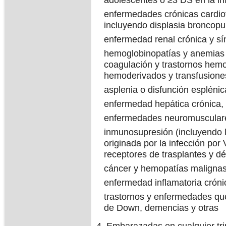
adolescentes o ≥3 DS en la in
enfermedades crónicas cardiov
incluyendo displasia broncopul
enfermedad renal crónica y s
hemoglobinopatías y anemias o
coagulación y trastornos hemo
hemoderivados y transfusione
asplenia o disfunción espléni
enfermedad hepática crónica, 
enfermedades neuromuscular
inmunosupresión (incluyendo l
originada por la infección por
receptores de trasplantes y d
cáncer y hemopatías maligna
enfermedad inflamatoria cróni
trastornos y enfermedades que
de Down, demencias y otras