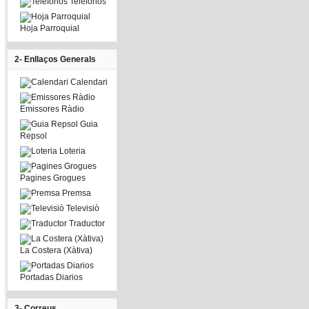
Telefonos
Hoja Parroquial
2- Enllaços Generals
Calendari
Emissores Ràdio
Guia
Repsol
Loteria
Pagines Grogues
Premsa
Televisiò
Traductor
La Costera (Xàtiva)
Portadas Diarios
3- Correus