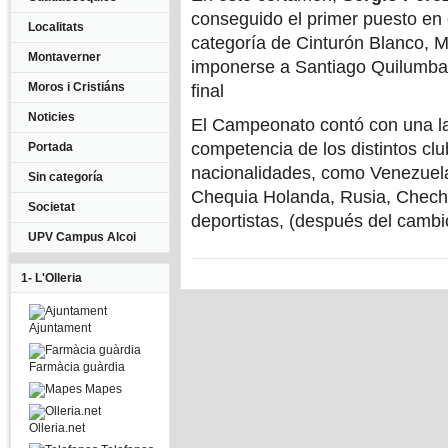
conseguido el primer puesto en 
Localitats
categoría de Cinturón Blanco, 
Montaverner
imponerse a Santiago Quilumba e
Moros i Cristiáns
final
Noticies
El Campeonato contó con una la a
competencia de los distintos clu
Portada
nacionalidades, como Venezuela,
Sin categoría
Chequia Holanda, Rusia, Cheche
Societat
deportistas, (después del cambi
UPV Campus Alcoi
1- L'Olleria
Ajuntament
Farmàcia guàrdia
Mapes
Olleria.net