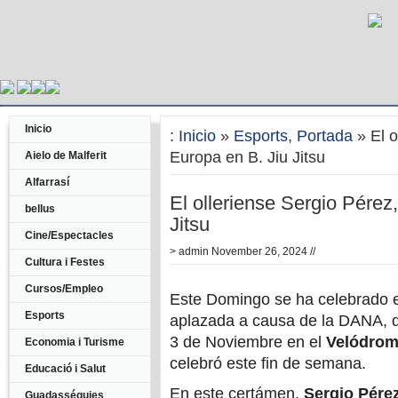
Inicio
:
Inicio
»
Esports
,
Portada
» El o
Europa en B. Jiu Jitsu
Aielo de Malferit
Alfarrasí
El olleriense Sergio Pére
bellus
Jitsu
Cine/Espectacles
>
admin
November 26, 2024 //
Cultura i Festes
Cursos/Empleo
Este Domingo se ha celebrado e
Esports
aplazada a causa de la DANA, q
3 de Noviembre en el
Velódrom
Economia i Turisme
celebró este fin de semana.
Educació i Salut
En este certámen,
Sergio Pére
Guadasséquies