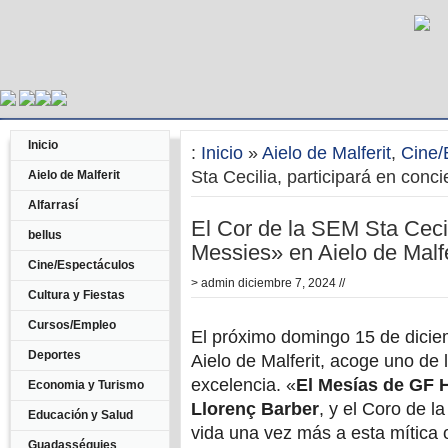
Inicio
:
Inicio
»
Aielo de Malferit
,
Cine/
Sta Cecilia, participará en conc
Aielo de Malferit
Alfarrasí
El Cor de la SEM Sta Cecil
bellus
Messies» en Aielo de Malfe
Cine/Espectáculos
>
admin
diciembre 7, 2024 //
Cultura y Fiestas
Cursos/Empleo
El próximo domingo 15 de diciem
Deportes
Aielo de Malferit, acoge uno de
excelencia. «
El Mesías de GF 
Economia y Turismo
Llorenç Barber
, y el Coro de l
Educación y Salud
vida una vez más a esta mítica
Guadasséquies