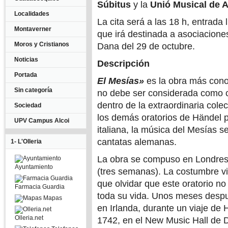
Súbitus
y la
Unió Musical de Ai
Localidades
La cita será a las 18 h, entrada 
Montaverner
que irá destinada a asociacione
Moros y Cristianos
Dana del 29 de octubre.
Noticias
Descripción
Portada
El Mesías»
es la obra más con
Sin categoría
no debe ser considerada como ca
dentro de la extraordinaria cole
Sociedad
los demás oratorios de Händel 
UPV Campus Alcoi
italiana, la música del Mesías s
cantatas alemanas.
1- L'Olleria
La obra se compuso en Londres,
Ayuntamiento
(tres semanas). La costumbre vi
que olvidar que este oratorio no
Farmacia Guardia
toda su vida. Unos meses despu
Mapas
en Irlanda, durante un viaje de 
Olleria.net
1742, en el New Music Hall de D