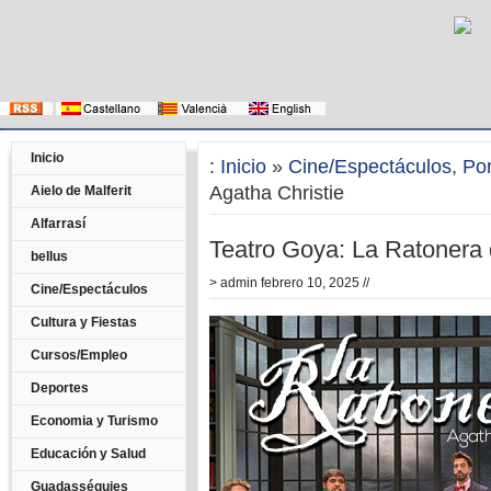
Inicio
:
Inicio
»
Cine/Espectáculos
,
Po
Agatha Christie
Aielo de Malferit
Alfarrasí
Teatro Goya: La Ratonera 
bellus
>
admin
febrero 10, 2025 //
Cine/Espectáculos
Cultura y Fiestas
Cursos/Empleo
Deportes
Economia y Turismo
Educación y Salud
Guadasséquies