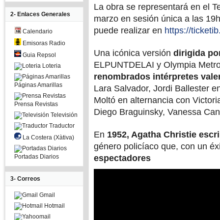
La obra se representará en el T
2- Enlaces Generales
marzo en sesión única a las 19
puede realizar en
https://ticketi
Calendario
Emisoras Radio
Una icónica versión
dirigida po
Guia Repsol
ELPUNTDELAI y Olympia Metrop
Loteria
renombrados intérpretes vale
Páginas Amarillas
Lara Salvador, Jordi Ballester 
Moltó en alternancia con Victor
Prensa Revistas
Diego Braguinsky, Vanessa Can
Televisión
Traductor
En
1952, Agatha Christie escri
La Costera (Xàtiva)
género policíaco que, con un éx
Portadas Diarios
espectadores
3- Correos
Gmail
Hotmail