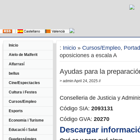
Inicio
:
Inicio
»
Cursos/Empleo
,
Porta
oposiciones a escala A
Aielo de Malferit
Alfarrasí
Ayudas para la preparació
bellus
>
admin
April 24, 2025 //
Cine/Espectacles
Cultura i Festes
Conselleria de Justicia y Admini
Cursos/Empleo
Código SIA:
2093131
Esports
Código GVA:
20270
Economia i Turisme
Descargar informaci
Educació i Salut
Guadasséquies