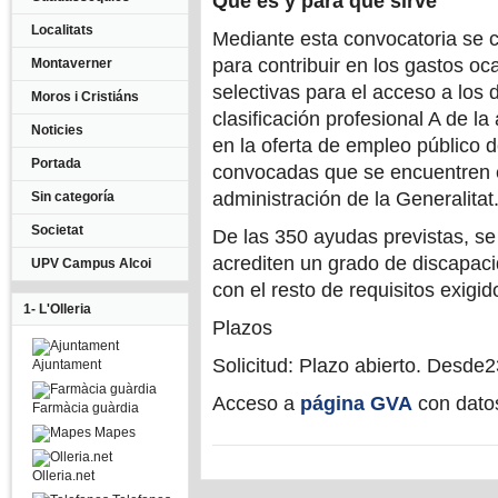
Qué es y para qué sirve
Localitats
Mediante esta convocatoria se
para contribuir en los gastos o
Montaverner
selectivas para el acceso a los 
Moros i Cristiáns
clasificación profesional A de la
Noticies
en la oferta de empleo público d
Portada
convocadas que se encuentren en
administración de la Generalitat
Sin categoría
Societat
De las 350 ayudas previstas, s
acrediten un grado de discapaci
UPV Campus Alcoi
con el resto de requisitos exigi
1- L'Olleria
Plazos
Solicitud: Plazo abierto. Desd
Ajuntament
Acceso a
página GVA
con dato
Farmàcia guàrdia
Mapes
Olleria.net