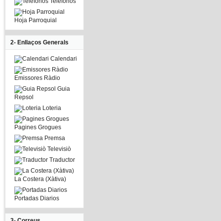
Telefonos
Hoja Parroquial
2- Enllaços Generals
Calendari
Emissores Ràdio
Guia
Repsol
Loteria
Pagines Grogues
Premsa
Televisiò
Traductor
La Costera (Xàtiva)
Portadas Diarios
3- Correus