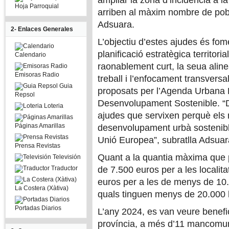
ampliar la zona d’incidència a l
Hoja Parroquial
arriben al màxim nombre de pob
Adsuara.
2- Enlaces Generales
L’objectiu d’estes ajudes és fome
planificació estratègica territoria
Calendario
raonablement curt, la seua aline
Emisoras Radio
treball i l’enfocament transversal
Guia
proposats per l’Agenda Urbana E
Repsol
Desenvolupament Sostenible. “
Loteria
ajudes que servixen perquè els 
Páginas Amarillas
desenvolupament urbà sostenible,
Unió Europea”, subratlla Adsuar
Prensa Revistas
Quant a la quantia màxima que p
Televisión
Traductor
de 7.500 euros per a les localit
euros per a les de menys de 10.
La Costera (Xàtiva)
quals tinguen menys de 20.000 
Portadas Diarios
L’any 2024, es van veure benefic
província, a més d’11 mancomun