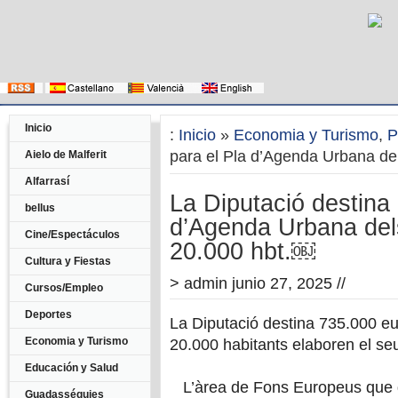
Inicio
:
Inicio
»
Economia y Turismo
,
P
para el Pla d’Agenda Urbana de
Aielo de Malferit
Alfarrasí
La Diputació destina
bellus
d’Agenda Urbana del
Cine/Espectáculos
20.000 hbt.￼
Cultura y Fiestas
>
admin
junio 27, 2025 //
Cursos/Empleo
Deportes
La Diputació destina 735.000 e
Economia y Turismo
20.000 habitants elaboren el s
Educación y Salud
L’àrea de Fons Europeus que 
Guadasséquies