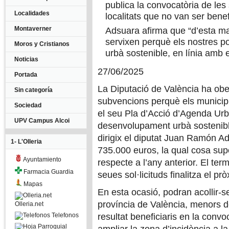
publica la convocatòria de les
Localidades
localitats que no van ser bene
Montaverner
Adsuara afirma que “d’esta m
servixen perquè els nostres p
Moros y Cristianos
urbà sostenible, en línia amb e
Noticias
27/06/2025
Portada
La Diputació de València ha ober
Sin categoría
subvencions perquè els municip
Sociedad
el seu Pla d’Acció d’Agenda Urb
UPV Campus Alcoi
desenvolupament urbà sostenibl
dirigix el diputat Juan Ramón Ad
1- L'Olleria
735.000 euros, la qual cosa su
Ayuntamiento
respecte a l’any anterior. El te
Farmacia Guardia
seues sol·licituds finalitza el prò
Mapas
En esta ocasió, podran acollir-se
província de València, menors 
Olleria.net
Telefonos
resultat beneficiaris en la con