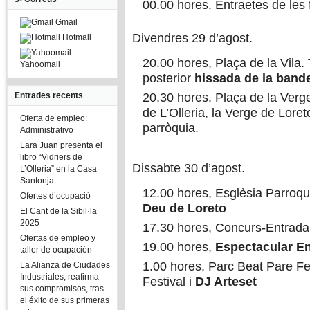
00.00 hores. Entraetes de les f
Gmail
Divendres 29 d’agost.
Hotmail
20.00 hores, Plaça de la Vila.
Yahoomail
posterior
hissada de la band
Entrades recents
20.30 hores, Plaça de la Verg
de L’Olleria, la Verge de Loreto
Oferta de empleo:
parròquia.
Administrativo
Lara Juan presenta el
libro “Vidriers de
Dissabte 30 d’agost.
L’Olleria” en la Casa
Santonja
12.00 hores, Esglèsia Parroq
Ofertes d’ocupació
Deu de Loreto
El Cant de la Sibil·la
2025
17.30 hores, Concurs-Entrad
Ofertas de empleo y
19.00 hores,
Espectacular En
taller de ocupación
1.00 hores, Parc Beat Pare F
La Alianza de Ciudades
Industriales, reafirma
Festival i
DJ Arteset
sus compromisos, tras
el éxito de sus primeras