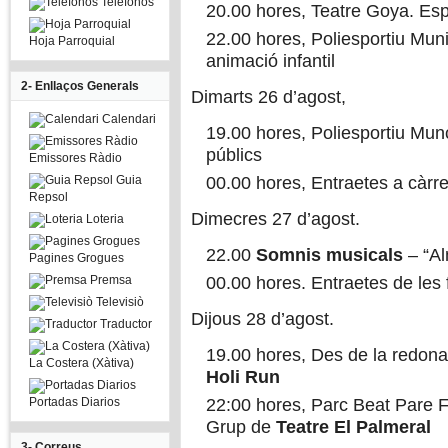
Telefonos
20.00 hores, Teatre Goya. Es
22.00 hores, Poliesportiu Muni
Hoja Parroquial
animació infantil
2- Enllaços Generals
Dimarts 26 d’agost,
Calendari
19.00 hores, Poliesportiu Munc
públics
Emissores Ràdio
Guia
00.00 hores, Entraetes a càrre
Repsol
Dimecres 27 d’agost.
Loteria
22.00
Somnis musicals
– “Al
Pagines Grogues
Premsa
00.00 hores. Entraetes de les 
Televisiò
Dijous 28 d’agost.
Traductor
19.00 hores, Des de la redona 
La Costera (Xàtiva)
Holi Run
Portadas Diarios
22:00 hores, Parc Beat Pare Fe
Grup de
Teatre El Palmeral
3- Correus