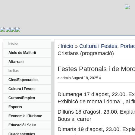
Inicio
:
Inicio
»
Cultura i Festes
,
Porta
Cristians (programació)
Aielo de Malferit
Alfarrasí
Festes Patronals i de Moro
bellus
>
admin
August 18, 2025 //
Cine/Espectacles
Cultura i Festes
Diumenge 17 d’agost, 22.00. Ex
Cursos/Empleo
Exhibicó de monta i doma i, al fin
Esports
Dilluns 18 d’agost, 23.00. Expl
Economia i Turisme
Bous al carrer
Educació i Salut
Dimarts 19 d’agost, 23.00. Expl
Guadasséquies