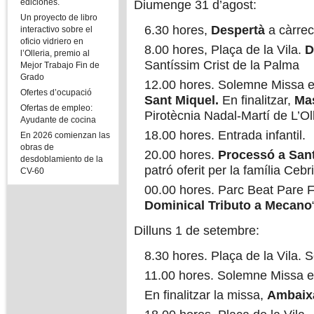
ediciones.
Diumenge 31 d’agost:
Un proyecto de libro
6.30 hores,
Despertà
a càrrec
interactivo sobre el
oficio vidriero en
8.00 hores, Plaça de la Vila.
D
l’Olleria, premio al
Santíssim Crist de la Palma
Mejor Trabajo Fin de
Grado
12.00 hores. Solemne Missa e
Ofertes d’ocupació
Sant Miquel.
En finalitzar,
Ma
Ofertas de empleo:
Pirotècnia Nadal-Martí de L’Ol
Ayudante de cocina
18.00 hores. Entrada infantil.
En 2026 comienzan las
obras de
20.00 hores.
Processó a San
desdoblamiento de la
patró oferit per la família Cebr
CV-60
00.00 hores. Parc Beat Pare F
Dominical Tributo a Mecano
Dilluns 1 de setembre:
8.30 hores. Plaça de la Vila.
11.00 hores. Solemne Missa e
En finalitzar la missa,
Ambaix