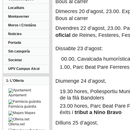
Bous al carrer
Localitats
Dimecres 20 d’agost, 23.00. Ex
Montaverner
Bous al carrer
Moros i Cristiáns
Divendres 22 d’agost, 23.00. Pa
Noticies
oficial
de Reines, Festeres, Fes
Portada
Dissabte 23 d’agost:
Sin categoría
00.00, Cavalcada humorístic
Societat
1.00, Parc Beat Pare Ferreres
UPV Campus Alcoi
Diumenge 24 d’agost,
1- L'Olleria
19.30 hores, Poliesportiu Muni
Ajuntament
de la filà Bandolers
23.00 hores, Parc Beat Pare F
Farmàcia guàrdia
èxits i
tribut a Nino Bravo
Mapes
Dilluns 25 d’agost,
Olleria.net