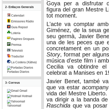
Goya per a disfrutar 
2- Enllaços Generals
figura del gran Mestre L
tot moment.
Calendari
Emissores Ràdio
L’acte va comptar amb 
Guia Repsol
Giménez, de la seua ge
Loteria
seu germà, Javier Benet
Pagines Grogues
una de les peces que es
Premsa
concretament en un pop
Televisiò
Story
, format per algun
Traductor
música d’este film i am
La Costera (Xàtiva)
Cecilia va obtindre e
celebrat a Manises en 1
Portadas Diarios
Javier Benet, també va d
3- Correus
que va estar acompany
Gmail
vida del Mestre Liberto
Hotmail
va dirigir a la banda d
Raschida
que va posar 
Yahoomail