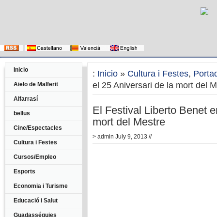
Inicio
:
Inicio
»
Cultura i Festes
,
Porta
el 25 Aniversari de la mort del 
Aielo de Malferit
Alfarrasí
El Festival Liberto Benet 
bellus
mort del Mestre
Cine/Espectacles
>
admin
July 9, 2013 //
Cultura i Festes
Cursos/Empleo
Esports
Economia i Turisme
Educació i Salut
Guadasséquies