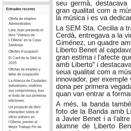
seu germà, destacava d
gran qualitat com a músi
Entrades recents
la música i es va dedica
Oferta de empleo:
Administrativo
La SEM Sta. Cecilia a t
Lara Juan presenta el
Cerdà, entregava a la vi
libro “Vidriers de
L’Olleria” en la Casa
Giménez, un quadre amb
Santonja
Liberto Benet
al capdava
Ofertes d’ocupació
gran estima i l’afecte qu
El Cant de la Sibil·la
amb Liberto” i destacava
2025
Ofertas de empleo y
seua qualitat com a músi
taller de ocupación
innovador, per exemple v
La Alianza de Ciudades
dona per primera vegada
Industriales, reafirma
sus compromisos, tras
quan van entrar a forma
el éxito de sus primeras
ediciones.
A més, la banda també
Un proyecto de libro
foto de la Banda amb
L
interactivo sobre el
a Javier Benet i a l’alt
oficio vidriero en
l’Olleria, premio al
alumne de Liberto Ben
Mejor Trabajo Fin de