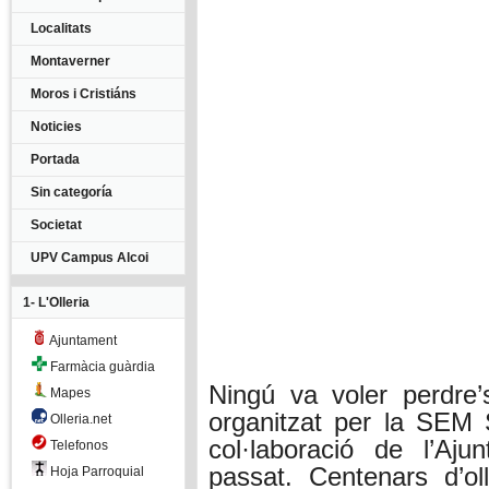
Localitats
Montaverner
Moros i Cristiáns
Noticies
Portada
Sin categoría
Societat
UPV Campus Alcoi
1- L'Olleria
Ajuntament
Farmàcia guàrdia
Ningú va voler perdre’
Mapes
organitzat per la SEM S
Olleria.net
col·laboració de l’Aj
Telefonos
passat. Centenars d’ol
Hoja Parroquial