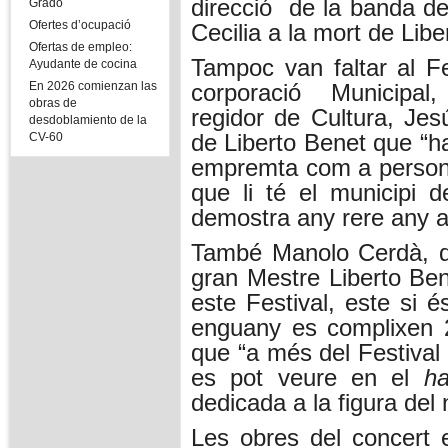
direcció
de la banda de
Grado
Ofertes d’ocupació
Cecilia a la mort de Libe
Ofertas de empleo:
Tampoc van faltar al F
Ayudante de cocina
En 2026 comienzan las
corporació
Municipal,
obras de
regidor de Cultura, Jes
desdoblamiento de la
de Liberto Benet que “ha
CV-60
empremta com a persona
que li té el municipi d
demostra any rere any a
També Manolo Cerdà, de
gran Mestre Liberto B
este Festival, este si 
enguany es complixen 2
que “a més del Festival
es pot veure en el
ha
dedicada a la figura del 
Les obres del concert 