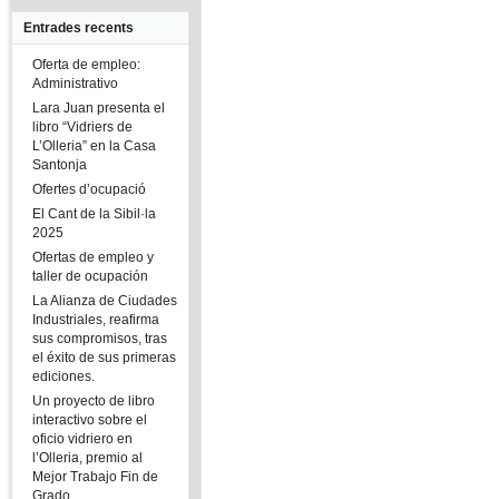
Entrades recents
Oferta de empleo:
Administrativo
Lara Juan presenta el
libro “Vidriers de
L’Olleria” en la Casa
Santonja
Ofertes d’ocupació
El Cant de la Sibil·la
2025
Ofertas de empleo y
taller de ocupación
La Alianza de Ciudades
Industriales, reafirma
sus compromisos, tras
el éxito de sus primeras
ediciones.
Un proyecto de libro
interactivo sobre el
oficio vidriero en
l’Olleria, premio al
Mejor Trabajo Fin de
Grado