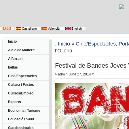
Inicio
:
Inicio
»
Cine/Espectacles
,
Port
l’Olleria
Aielo de Malferit
Alfarrasí
Festival de Bandes Joves V
bellus
>
admin
June 27, 2014 //
Cine/Espectacles
Cultura i Festes
Cursos/Empleo
Esports
Economia i Turisme
Educació i Salut
Guadasséquies