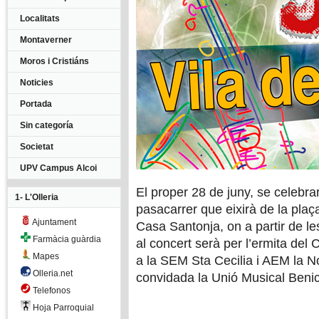
Localitats
Montaverner
Moros i Cristiáns
Noticies
Portada
Sin categoría
Societat
UPV Campus Alcoi
El proper
28 de juny,
se celebrar
1- L'Olleria
pasacarrer
que eixirà de la
plaça
Ajuntament
Casa
Santonja
,
on a partir
de le
Farmàcia guàrdia
al
concert
serà per
l’ermita del
C
Mapes
a
la SEM
Sta
Cecilia
i
AEM
la N
Olleria.net
convidada
la Unió Musical
Benic
Telefonos
Hoja Parroquial