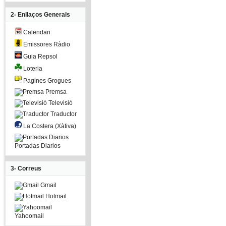
2- Enllaços Generals
Calendari
Emissores Ràdio
Guia Repsol
Loteria
Pagines Grogues
Premsa
Televisiò
Traductor
La Costera (Xàtiva)
Portadas Diarios
3- Correus
Gmail
Hotmail
Yahoomail