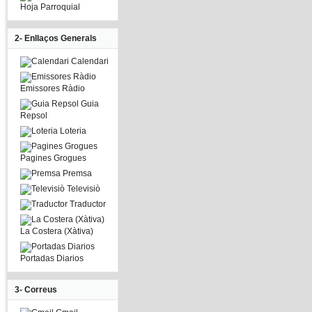
Hoja Parroquial
2- Enllaços Generals
Calendari
Emissores Ràdio
Guia
Repsol
Loteria
Pagines Grogues
Premsa
Televisiò
Traductor
La Costera (Xàtiva)
Portadas Diarios
3- Correus