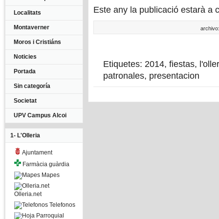
Este any la publicació estarà a 
Localitats
Montaverner
archivo:
Moros i Cristiáns
Noticies
Etiquetes:
2014
,
fiestas
,
l'olle
Portada
patronales
,
presentacion
Sin categoría
Societat
UPV Campus Alcoi
1- L'Olleria
Ajuntament
Farmàcia guàrdia
Mapes
Olleria.net
Telefonos