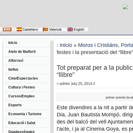
Inicio
:
Inicio
»
Moros i Cristiáns
,
Port
festes i la presentació del “llibre
Aielo de Malferit
Alfarrasí
Tot preparat per a la public
bellus
“llibre”
Cine/Espectacles
>
admin
July 25, 2014 //
Cultura i Festes
Cursos/Empleo
primer premio loca
Esports
Este divendres a la nit a partir d
Dia, Juan Bautista Mompó, dirigin
Economia i Turisme
des del balcó del vell Ajuntamen
Educació i Salut
l’acte, i ja al Cinema Goya, es 
Guadasséquies