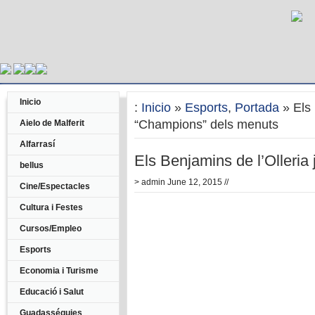
Inicio
:
Inicio
»
Esports
,
Portada
» Els 
“Champions” dels menuts
Aielo de Malferit
Alfarrasí
Els Benjamins de l’Olleri
bellus
>
admin
June 12, 2015 //
Cine/Espectacles
Cultura i Festes
Cursos/Empleo
Esports
Economia i Turisme
Educació i Salut
Guadasséquies