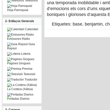
Telefonos
una temporada inoblidable i am
d’emocions els cors d’uns xique
Hoja Parroquial
boniques i glorioses d’aquesta 
2- Enllaços Generals
Etiquetes:
base
,
benjamin
,
ch
Calendari
Emissores Ràdio
Guia
Repsol
Loteria
Pagines Grogues
Premsa
Televisiò
Traductor
La Costera (Xàtiva)
Portadas Diarios
3- Correus