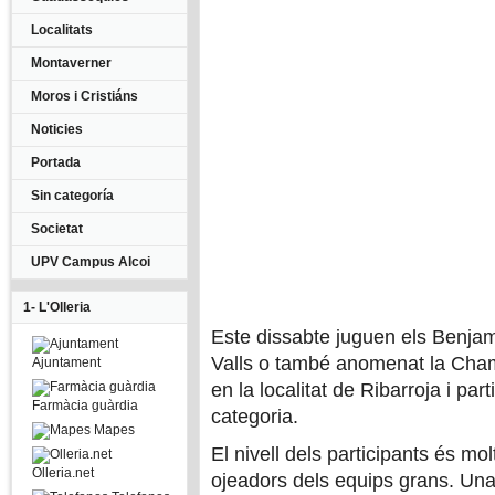
Localitats
Montaverner
Moros i Cristiáns
Noticies
Portada
Sin categoría
Societat
UPV Campus Alcoi
1- L'Olleria
Este dissabte juguen els Benjami
Valls o també anomenat la Champ
Ajuntament
en la localitat de Ribarroja i pa
Farmàcia guàrdia
categoria.
Mapes
El nivell dels participants és mol
Olleria.net
ojeadors dels equips grans. Una j