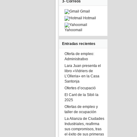
3- Correos
Gmail
Hotmail
Yahoomail
Entradas recientes
Oferta de empleo:
Administrativo
Lara Juan presenta el
libro «Vidriers de
L’Olleria» en la Casa
Santonja
Ofertes d’ocupació
El Cant de la Sibil·la
2025
Ofertas de empleo y
taller de ocupación
La Alianza de Ciudades
Industriales, reafirma
sus compromisos, tras
el éxito de sus primeras