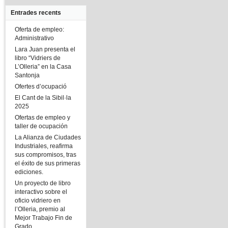
Entrades recents
Oferta de empleo:
Administrativo
Lara Juan presenta el
libro “Vidriers de
L’Olleria” en la Casa
Santonja
Ofertes d’ocupació
El Cant de la Sibil·la
2025
Ofertas de empleo y
taller de ocupación
La Alianza de Ciudades
Industriales, reafirma
sus compromisos, tras
el éxito de sus primeras
ediciones.
Un proyecto de libro
interactivo sobre el
oficio vidriero en
l’Olleria, premio al
Mejor Trabajo Fin de
Grado