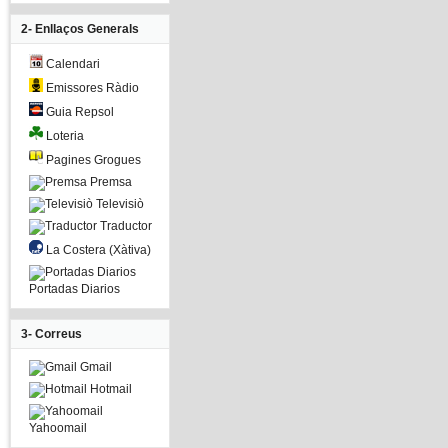
2- Enllaços Generals
Calendari
Emissores Ràdio
Guia Repsol
Loteria
Pagines Grogues
Premsa
Televisiò
Traductor
La Costera (Xàtiva)
Portadas Diarios
3- Correus
Gmail
Hotmail
Yahoomail