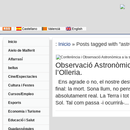
Inicio
:
Inicio
» Posts tagged with "ast
Aielo de Malferit
Alfarrasí
Observació Astronòmica
bellus
l’Olleria.
Cine/Espectacles
Ens agrade o no, el nostre destí
Cultura i Festes
final: la mort. Sona llum, no pe
Cursos/Empleo
absolutament real. La Terra i to
Sol. Tal com passa -i ocurrirá-...
Esports
Economia i Turisme
Educació i Salut
Guadasséquies