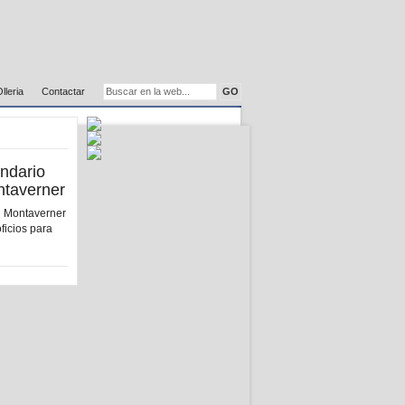
Olleria
Contactar
endario
ntaverner
n Montaverner
ficios para