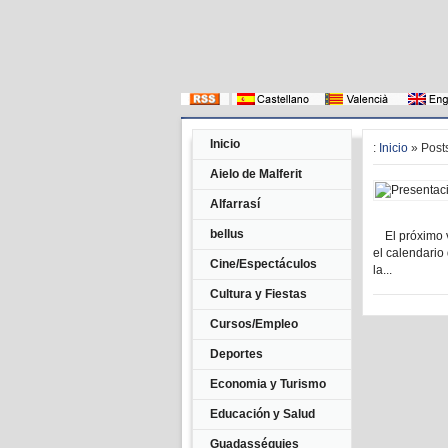
Inicio
:
Inicio
» Posts
Aielo de Malferit
Alfarrasí
bellus
El próximo vi
el calendario 
Cine/Espectáculos
la...
Cultura y Fiestas
Cursos/Empleo
Deportes
Economia y Turismo
Educación y Salud
Guadasséquies