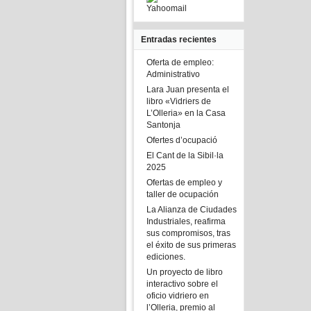
Yahoomail
Entradas recientes
Oferta de empleo:
Administrativo
Lara Juan presenta el
libro «Vidriers de
L’Olleria» en la Casa
Santonja
Ofertes d’ocupació
El Cant de la Sibil·la
2025
Ofertas de empleo y
taller de ocupación
La Alianza de Ciudades
Industriales, reafirma
sus compromisos, tras
el éxito de sus primeras
ediciones.
Un proyecto de libro
interactivo sobre el
oficio vidriero en
l’Olleria, premio al