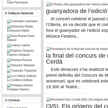
Hoja Parroquial
guanyadora de l’edició
2- Enllaços Generals
Al concert celebrat el passat d
Calendari
l’Olleria, es va decidir que el
fora el guanyador de l’edició es
Emissores Ràdio
Música Festera...
Guia
Repsol
Loteria
la final del concurs d
Pagines Grogues
Premsa
Cerdà
Televisiò
Este dimecres s’ha realitzat la
Traductor
premi definitiu del Concurs de 
La Costera (Xàtiva)
aniversari, que es celebrarà este
19.30h al Teatre...
Portadas Diarios
3- Correus
(3/5). Els orígens del 