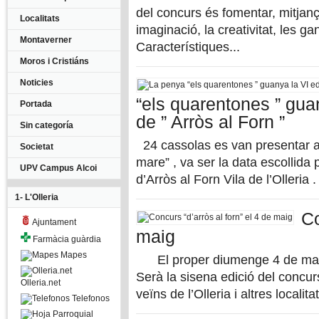
del concurs és fomentar, mitjanç
Localitats
imaginació, la creativitat, les ga
Montaverner
Característiques...
Moros i Cristiáns
Noticies
“els quarentones ” gua
Portada
de ” Arròs al Forn ”
Sin categoría
24 cassolas es van presentar a 
Societat
mare” , va ser la data escollida 
UPV Campus Alcoi
d’Arròs al Forn Vila de l’Olleria 
1- L'Olleria
Co
Ajuntament
maig
Farmàcia guàrdia
Mapes
El proper diumenge 4 de maig s
Serà la sisena edició del concur
Olleria.net
veïns de l’Olleria i altres localita
Telefonos