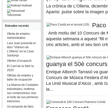
Gmail
La crónica de L’Olleria, diciem
Hotmail
Aparisi. pulse sobre la imagen 
Yahoomail
Paco 
Entrades recents
Amb motiu del 10 Concurs de Mú
Oferta de empleo:
Administrativo
aquesta setmana a aquest “fill mo
Lara Juan presenta el
cinc articles, amb el seu bon crit
libro “Vidriers de
L’Olleria” en la Casa
Santonja
Ofertes d’ocupació
guanya el 50è concurs 
El Cant de la Sibil·la
2025
Enrique Alborch Tarrasó va guan
Ofertas de empleo y
Concurs de Música Festera d’Al
taller de ocupación
La Unió Musical d’Alcoi , amb Ga
La Alianza de Ciudades
la...
Industriales, reafirma
sus compromisos, tras
el éxito de sus primeras
ediciones.
Un proyecto de libro