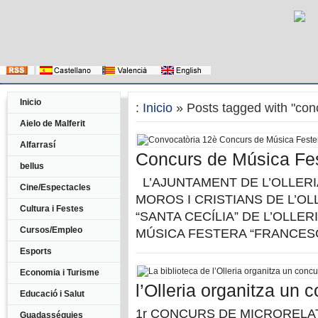
Inicio
:
Inicio
» Posts tagged with "con
Aielo de Malferit
Alfarrasí
Concurs de Música Fes
bellus
L’AJUNTAMENT DE L’OLLERI
Cine/Espectacles
MOROS I CRISTIANS DE L’OL
Cultura i Festes
“SANTA CECÍLIA” DE L’OLLER
Cursos/Empleo
MÚSICA FESTERA “FRANCESC
Esports
Economia i Turisme
l’Olleria organitza un 
Educació i Salut
1r CONCURS DE MICRORELATS “
Guadasséquies