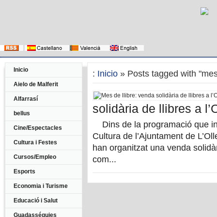
Inicio
:
Inicio
» Posts tagged with "mes
Aielo de Malferit
Alfarrasí
solidària de llibres a l’
bellus
Dins de la programació que integ
Cine/Espectacles
Cultura de l’Ajuntament de L’Olle
Cultura i Festes
han organitzat una venda solidà
Cursos/Empleo
com...
Esports
Economia i Turisme
Educació i Salut
Guadasséquies