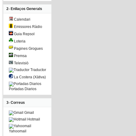
2- Enllaços Generals
Calendari
Emissores Ràdio
Guia Repsol
Loteria
Pagines Grogues
Premsa
Televisiò
Traductor
La Costera (Xàtiva)
Portadas Diarios
3- Correus
Gmail
Hotmail
Yahoomail