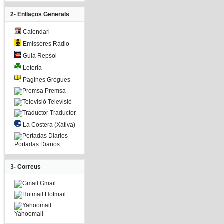
2- Enllaços Generals
Calendari
Emissores Ràdio
Guia Repsol
Loteria
Pagines Grogues
Premsa
Televisiò
Traductor
La Costera (Xàtiva)
Portadas Diarios
3- Correus
Gmail
Hotmail
Yahoomail