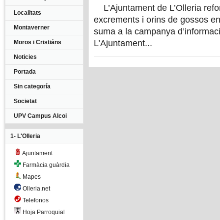
L’Ajuntament de L’Olleria reforça
Localitats
excrements i orins de gossos en 
Montaverner
suma a la campanya d’informac
L’Ajuntament...
Moros i Cristiáns
Noticies
Portada
Sin categoría
Societat
UPV Campus Alcoi
1- L'Olleria
Ajuntament
Farmàcia guàrdia
Mapes
Olleria.net
Telefonos
Hoja Parroquial