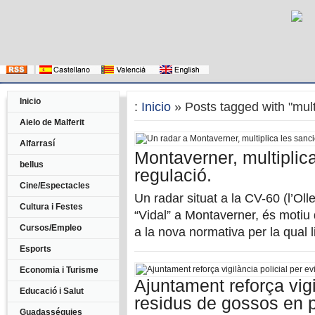
Inicio
:
Inicio
» Posts tagged with "mul
Aielo de Malferit
Alfarrasí
Montaverner, multiplic
bellus
regulació.
Cine/Espectacles
Un radar situat a la CV-60 (l’Oll
Cultura i Festes
“Vidal” a Montaverner, és motiu 
Cursos/Empleo
a la nova normativa per la qual l
Esports
Economia i Turisme
Ajuntament reforça vigil
Educació i Salut
residus de gossos en p
Guadasséquies