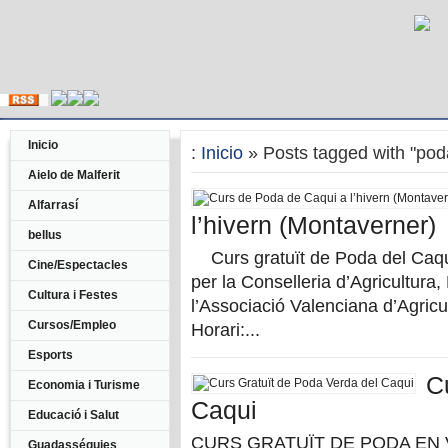
Inicio
:
Inicio
» Posts tagged with "pod
Aielo de Malferit
Alfarrasí
l’hivern (Montaverner)
bellus
Curs gratuït de Poda del Caq
Cine/Espectacles
per la Conselleria d’Agricultura,
Cultura i Festes
l’Associació Valenciana d’Agricul
Cursos/Empleo
Horari:...
Esports
C
Economia i Turisme
Caqui
Educació i Salut
CURS GRATUÏT DE PODA EN 
Guadasséquies