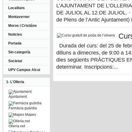
L’AJUNTAMENT DE L’OLLERIA 
Localitats
DE JULIOL AL 12 DE JULIOL. ·
Montaverner
de Plens de l’Antic Ajuntament) 
Moros i Cristiáns
Curs
Noticies
Portada
Durada del curs: del 25 de febre
dilluns a dimecres, de 9:00 a 14
Sin categoría
dies següents PRÀCTIQUES EN E
Societat
determinar. Inscripcions:...
UPV Campus Alcoi
1- L'Olleria
Ajuntament
Farmàcia guàrdia
Mapes
Olleria.net