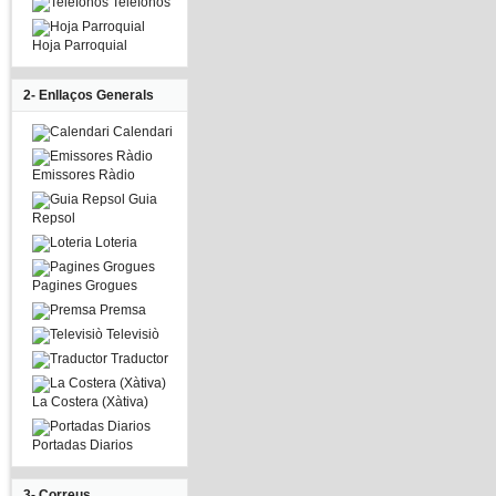
Telefonos
Hoja Parroquial
2- Enllaços Generals
Calendari
Emissores Ràdio
Guia
Repsol
Loteria
Pagines Grogues
Premsa
Televisiò
Traductor
La Costera (Xàtiva)
Portadas Diarios
3- Correus