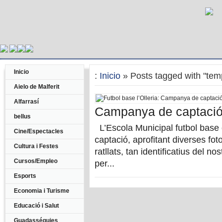
Inicio
:
Inicio
» Posts tagged with "te
Aielo de Malferit
Alfarrasí
Campanya de captaci
bellus
L’Escola Municipal futbol base 
Cine/Espectacles
captació, aprofitant diverses fo
Cultura i Festes
ratllats, tan identificatius del n
Cursos/Empleo
per...
Esports
Economia i Turisme
Educació i Salut
Guadasséquies