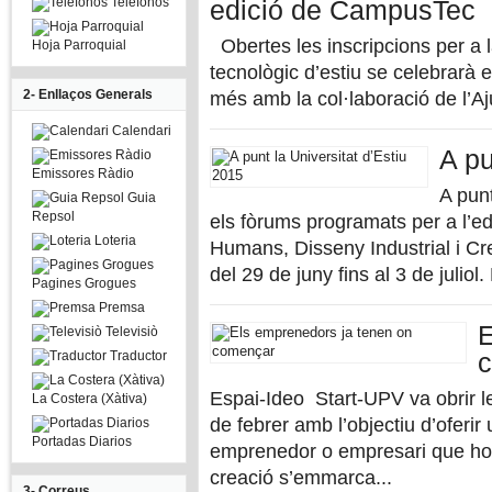
Telefonos
edició de CampusTec
Obertes les inscripcions per a
Hoja Parroquial
tecnològic d’estiu se celebrarà en
2- Enllaços Generals
més amb la col·laboració de l’Aj
Calendari
A pu
Emissores Ràdio
A punt
Guia
Repsol
els fòrums programats per a l’e
Loteria
Humans, Disseny Industrial i Crea
del 29 de juny fins al 3 de juliol. 
Pagines Grogues
Premsa
E
Televisiò
Traductor
Espai-Ideo Start-UPV va obrir le
La Costera (Xàtiva)
de febrer amb l’objectiu d’oferir 
Portadas Diarios
emprenedor o empresari que ho ne
creació s’emmarca...
3- Correus