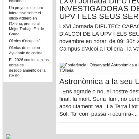
LXVI Jornada DIFUT
ediciones.
INVESTIGADORAS DE
Un proyecto de libro
interactivo sobre el
UPV I ELS SEUS SER
oficio vidriero en
l’Olleria, premio al
LXVI Jornada DIFUTEC: CA
Mejor Trabajo Fin de
D’ALCOI DE LA UPV I ELS SEUS
Grado
novembre en horari de 09: 30h a
Ofertes d’ocupació
Ofertas de empleo:
Campus d’Alcoi a l’Olleria i la Va
Ayudante de cocina
En 2026 comienzan las
obras de
desdoblamiento de la
CV-60
Astronòmica a la seu Un
Ens agrade o no, el nostre destí
final: la mort. Sona llum, no pe
absolutament real. La Terra i to
Sol. Tal com passa -i ocurrirá-...