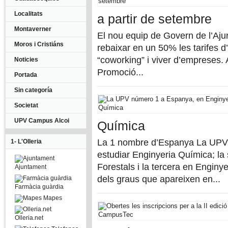
Localitats
a partir de setembre
Montaverner
El nou equip de Govern de l’Ajun
Moros i Cristiáns
rebaixar en un 50% les tarifes d
“coworking” i viver d’empreses. 
Noticies
Promoció...
Portada
Sin categoría
Societat
UPV Campus Alcoi
Química
La 1 nombre d’Espanya La UPV és
1- L'Olleria
estudiar Enginyeria Química; la 
Forestals i la tercera en Enginye
Ajuntament
dels graus que apareixen en...
Farmàcia guàrdia
Mapes
Olleria.net