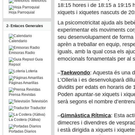
Telefonos
18:15 hores i de 18:15 a 19:15 ho
xiquets i xiquetes nascuts de 2
Hoja Parroquial
La psicomotricitat ajuda als bebè
2- Enlaces Generales
experimentar els moviments corp
seu desenvolupament de forma ll
Calendario
aprèn a treballar en equip, resp
iguals, amb la qual cosa els ajud
Emisoras Radio
emocionals fonamentals per al 
Guia
Repsol
Loteria
–
Taekwondo
: Aquesta és una d
L’Olleria i es desenvoluparà dill
Páginas Amarillas
dividits per edats en horaris de
Poden apuntar-se xiquets i xiq
Prensa Revistas
serà segons el nombre d’entren
Televisión
Traductor
–
Gimnàstica Rítmica
: Esta act
La Costera (Xàtiva)
dimecres i divendres de vesprad
i està dirigida a xiquets i xique
Portadas Diarios