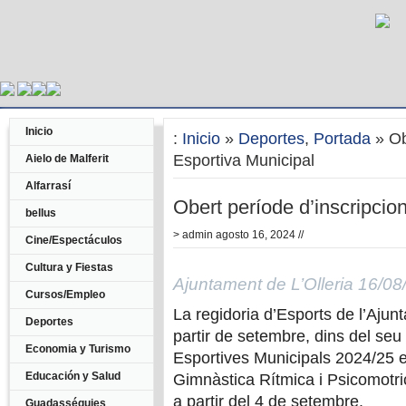
Inicio
:
Inicio
»
Deportes
,
Portada
» Ob
Esportiva Municipal
Aielo de Malferit
Alfarrasí
Obert període d’inscripcio
bellus
>
admin
agosto 16, 2024 //
Cine/Espectáculos
Cultura y Fiestas
Ajuntament de L’Olleria 16/0
Cursos/Empleo
La regidoria d’Esports de l’Ajun
Deportes
partir de setembre, dins del se
Economia y Turismo
Esportives Municipals 2024/25 e
Educación y Salud
Gimnàstica Rítmica i Psicomotric
a partir del 4 de setembre.
Guadasséquies