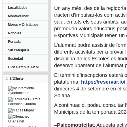
Un any més, des de la regidoria ap
Localidades
tracten d’impulsar-los com activi
Montaverner
salut en tots els seus àmbits, au
Moros y Cristianos
promouen valors educatius posit
Noticias
Esportives Municipals tenen un c
Portada
L’alumnat podrà assistir de form
Sin categoría
diferents activitats per a prova
disciplina de les Escoles es ti
Sociedad
desenvolupament de l’alumnat pe
UPV Campus Alcoi
El termini d’inscripcions estarà
1- L'Olleria
plataforma:
https://reservar.io/
dimecres 4 de setembre en el se
Ayuntamiento
Solana.
Farmacia Guardia
A continuació, podeu consultar l’
Mapas
Municipals de la temporada 202
Olleria.net
–
Psicomotricitat
: Aquesta activ