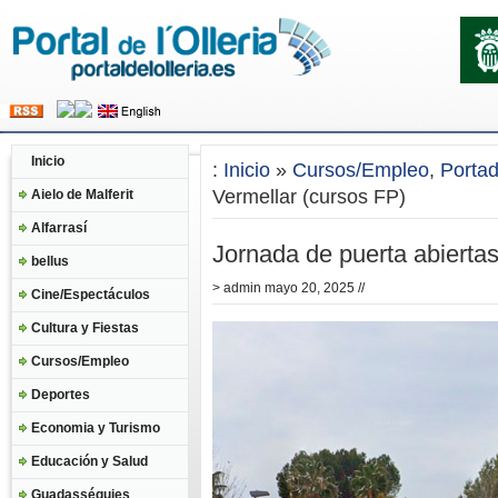
Inicio
:
Inicio
»
Cursos/Empleo
,
Porta
Vermellar (cursos FP)
Aielo de Malferit
Alfarrasí
Jornada de puerta abierta
bellus
>
admin
mayo 20, 2025 //
Cine/Espectáculos
Cultura y Fiestas
Cursos/Empleo
Deportes
Economia y Turismo
Educación y Salud
Guadasséquies