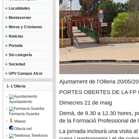
Localidades
Montaverner
Moros y Cristianos
Noticias
Portada
Sin categoría
Sociedad
UPV Campus Alcoi
Ajuntament de l’Olleria 20/05/2
1- L'Olleria
PORTES OBERTES DE LA FP 
Ayuntamiento
Dimecres 21 de maig
Demà, de 9.30 a 12.30 hores, po
Farmacia Guardia
de la Formació Professional de 
Mapas
Olleria.net
La jornada inclourà una visita a
Telefonos
cuina i gastronomia i el de cuina