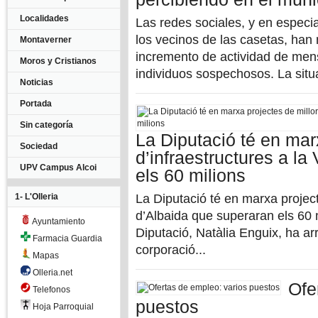
Localidades
Las redes sociales, y en especi
los vecinos de las casetas, han 
Montaverner
incremento de actividad de mens
Moros y Cristianos
individuos sospechosos. La situa
Noticias
Portada
Sin categoría
La Diputació té en mar
Sociedad
d’infraestructures a la
UPV Campus Alcoi
els 60 milions
1- L'Olleria
La Diputació té en marxa projecte
d’Albaida que superaran els 60 
Ayuntamiento
Diputació, Natàlia Enguix, ha arr
Farmacia Guardia
corporació...
Mapas
Olleria.net
Ofe
Telefonos
puestos
Hoja Parroquial