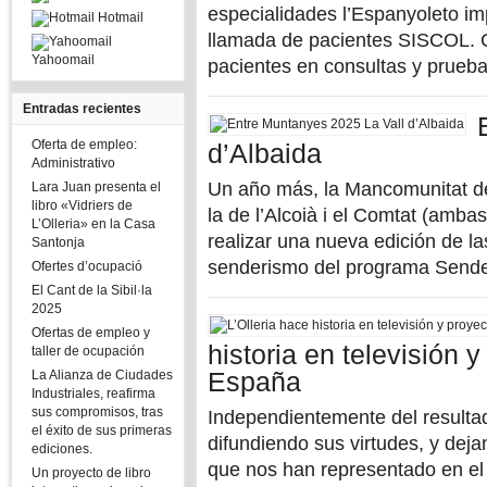
especialidades l’Espanyoleto im
Hotmail
llamada de pacientes SISCOL. C
Yahoomail
pacientes en consultas y prueba
Entradas recientes
Oferta de empleo:
d’Albaida
Administrativo
Un año más, la Mancomunitat de 
Lara Juan presenta el
libro «Vidriers de
la de l’Alcoià i el Comtat (amba
L’Olleria» en la Casa
realizar una nueva edición de 
Santonja
senderismo del programa Sende
Ofertes d’ocupació
El Cant de la Sibil·la
2025
Ofertas de empleo y
historia en televisión 
taller de ocupación
La Alianza de Ciudades
España
Industriales, reafirma
sus compromisos, tras
Independientemente del resultad
el éxito de sus primeras
difundiendo sus virtudes, y dej
ediciones.
que nos han representado en el mí
Un proyecto de libro