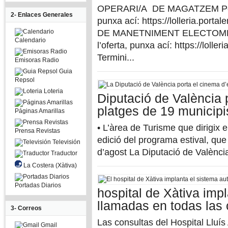
OPERARI/A DE MAGATZEM Per pod
2- Enlaces Generales
punxa ací: https://lolleria.po
DE MANETNIMENT ELECTOMECÀNI
Calendario
l’oferta, punxa ací: https://loll
Termini...
Emisoras Radio
Guia
Repsol
Loteria
Diputació de València 
platges de 19 municipi
Páginas Amarillas
• L’àrea de Turisme que dirigix
Prensa Revistas
edició del programa estival, que
Televisión
d’agost La Diputació de València
Traductor
La Costera (Xàtiva)
Portadas Diarios
hospital de Xàtiva imp
llamadas en todas las 
3- Correos
Las consultas del Hospital Lluís
Gmail