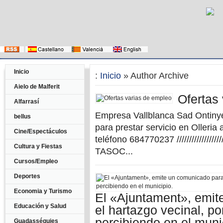
Inicio
:
Inicio
» Author Archive
Aielo de Malferit
Ofertas
Alfarrasí
Empresa Vallblanca Sad Ontinye
bellus
para prestar servicio en Olleria 
Cine/Espectáculos
teléfono 684770237 /////////////////
Cultura y Fiestas
TASOC...
Cursos/Empleo
Deportes
Economia y Turismo
El «Ajuntament», emit
Educación y Salud
el hartazgo vecinal, po
percibiendo en el muni
Guadasséquies