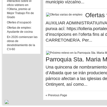
interactivo sobre el
municipio vizcaíno...
oficio vidriero en
l’Olleria, premio al
Mejor Trabajo Fin de
Ofertas
Grado
AUXILIAR ADMINISTRATIU/IVA. Pe
Ofertes d’ocupació
Ofertas de empleo:
punxa ací: https://lolleria.port
Ayudante de cocina
d’inscripcions en l’oferta fins al
En 2026 comienzan las
CARRETONER/A. Per...
obras de
desdoblamiento de la
CV-60
Parroquia Sta. Maria 
Una quincena de nombramientos 
d’Albaida que se irán producie
párroco afectan a las iglesias 
Ontinyent, así como...
« Previous Page