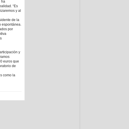
e ha
ealidad. “Es
mizaremos y al
sidente de la
n espontánea.
rados por
ntiva
es
rticipación y
oramos
00 euros que
ratorio de
es como la