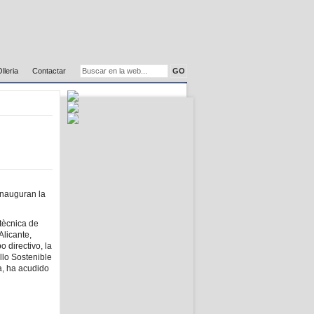
Olleria
Contactar
 inauguran la
tècnica de
Alicante,
directivo, la
llo Sostenible
a, ha acudido