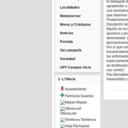
El delegado d
agradecido a 
Localidades
una reivindic
que daremos t
Montaverner
Posteriorment
Diputación de
Moros y Cristianos
Mazón se ha i
Noticias
alumnos y pro
demostrada” y
Portada
aprovechando 
Por lo que re
Sin categoría
encarecidamen
las actividad
Sociedad
especialmente
se destinarán
UPV Campus Alcoi
uso común”.
Pau Bernabéu 
1- L'Olleria
Generalitat y
Ayuntamiento
Farmacia Guardia
Mapas
Olleria.net
Telefonos