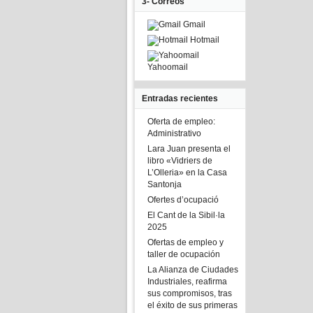
3- Correos
Gmail
Hotmail
Yahoomail
Entradas recientes
Oferta de empleo:
Administrativo
Lara Juan presenta el
libro «Vidriers de
L’Olleria» en la Casa
Santonja
Ofertes d’ocupació
El Cant de la Sibil·la
2025
Ofertas de empleo y
taller de ocupación
La Alianza de Ciudades
Industriales, reafirma
sus compromisos, tras
el éxito de sus primeras