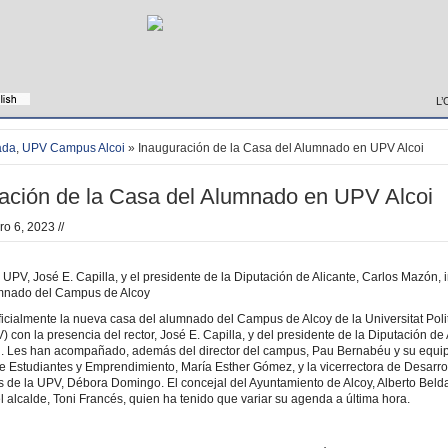
L’
ada
,
UPV Campus Alcoi
» Inauguración de la Casa del Alumnado en UPV Alcoi
ación de la Casa del Alumnado en UPV Alcoi
ro 6, 2023 //
a UPV, José E. Capilla, y el presidente de la Diputación de Alicante, Carlos Mazón,
mnado del Campus de Alcoy
icialmente la nueva casa del alumnado del Campus de Alcoy de la Universitat Poli
 con la presencia del rector, José E. Capilla, y del presidente de la Diputación de 
 Les han acompañado, además del director del campus, Pau Bernabéu y su equipo 
de Estudiantes y Emprendimiento, María Esther Gómez, y la vicerrectora de Desarro
 de la UPV, Débora Domingo. El concejal del Ayuntamiento de Alcoy, Alberto Beld
 alcalde, Toni Francés, quien ha tenido que variar su agenda a última hora.