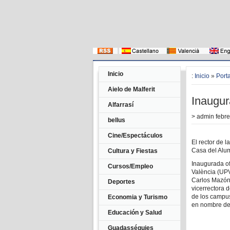
Inicio
:
Inicio
»
Port
Aielo de Malferit
Inaugur
Alfarrasí
>
admin
febre
bellus
Cine/Espectáculos
El rector de l
Casa del Alu
Cultura y Fiestas
Inaugurada of
Cursos/Empleo
València (UPV)
Carlos Mazón.
Deportes
vicerrectora 
de los campus
Economia y Turismo
en nombre del
Educación y Salud
Guadasséquies