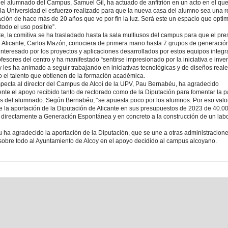
el alumnado del Campus, Samuel Gil, ha actuado de anfitrión en un acto en el qu
la Universidad el esfuerzo realizado para que la nueva casa del alumno sea una r
ación de hace más de 20 años que ve por fin la luz. Será este un espacio que opti
odo el uso posible”.
e, la comitiva se ha trasladado hasta la sala multiusos del campus para que el pre
 Alicante, Carlos Mazón, conociera de primera mano hasta 7 grupos de generació
nteresado por los proyectos y aplicaciones desarrollados por estos equipos integ
fesores del centro y ha manifestado “sentirse impresionado por la iniciativa e inve
 les ha animado a seguir trabajando en iniciativas tecnológicas y de diseños real
el talento que obtienen de la formación académica.
specta al director del Campus de Alcoi de la UPV, Pau Bernabéu, ha agradecido
te el apoyo recibido tanto de rectorado como de la Diputación para fomentar la pa
es del alumnado. Según Bernabéu, “se apuesta poco por los alumnos. Por eso val
 la aportación de la Diputación de Alicante en sus presupuestos de 2023 de 40.0
 directamente a Generación Espontánea y en concreto a la construcción de un labo
ha agradecido la aportación de la Diputación, que se une a otras administracion
 sobre todo al Ayuntamiento de Alcoy en el apoyo decidido al campus alcoyano.