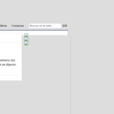
Olleria
Contactar
 primera vez
 se dijeron: