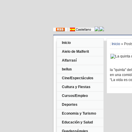
Inicio
:
Inicio
» Posts
Aielo de Malferit
Alfarrasí
bellus
la "quinta" d
en una comida
Cine/Espectáculos
“La vida es cor
Cultura y Fiestas
Cursos/Empleo
Deportes
Economia y Turismo
Educación y Salud
Guadasséquies