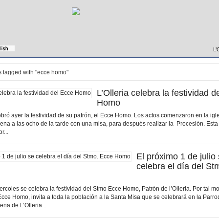
L’
s tagged with "ecce homo"
L’Olleria celebra la festividad d
Homo
ebró ayer la festividad de su patrón, el Ecce Homo. Los actos comenzaron en la igl
na a las ocho de la tarde con una misa, para después realizar la Procesión. Esta 
r...
El próximo 1 de julio
celebra el día del S
rcoles se celebra la festividad del Stmo Ecce Homo, Patrón de l’Olleria. Por tal mot
Ecce Homo, invita a toda la población a la Santa Misa que se celebrará en la Parr
na de L’Olleria...