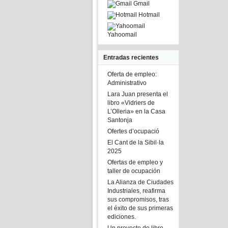
Gmail
Hotmail
Yahoomail
Entradas recientes
Oferta de empleo:
Administrativo
Lara Juan presenta el
libro «Vidriers de
L’Olleria» en la Casa
Santonja
Ofertes d’ocupació
El Cant de la Sibil·la
2025
Ofertas de empleo y
taller de ocupación
La Alianza de Ciudades
Industriales, reafirma
sus compromisos, tras
el éxito de sus primeras
ediciones.