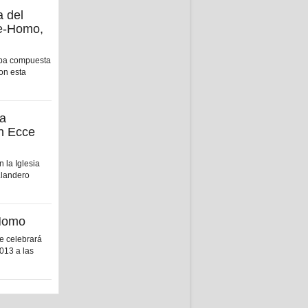
a del
e-Homo,
aba compuesta
on esta
la
ón Ecce
 la Iglesia
Llandero
 Homo
e celebrará
2013 a las