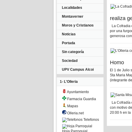
Localidades
Montaverner
realiza g
Moros y Cristianos
La Cofradia d
por una furgo
Noticias
generosa contr
Portada
Sin categoría
Sociedad
Homo
UPV Campus Alcoi
El 1 de Julio 
Sta Maria Ma
(integrante de
1- L'Olleria
Ayuntamiento
Farmacia Guardia
La Cofradía d
Mapas
con motivo de
20:00 h en la
Olleria.net
Telefonos
Hoja Parroquial