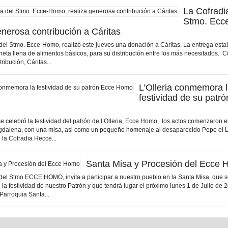
La Cofradi
Stmo. Ecc
enerosa contribución a Cáritas
el Stmo. Ecce-Homo, realizó este jueves una donación a Cáritas. La entrega est
neta llena de alimentos básicos, para su distribución entre los más necesitados. C
ibución, Cáritas...
L’Olleria conmemora 
festividad de su patr
se celebró la festividad del patrón de l’Olleria, Ecce Homo, los actos comenzaron en
gdalena, con una misa, asi como un pequeño homenaje al desaparecido Pepe el 
 la Cofradia Hecce...
Santa Misa y Procesión del Ecce
el Stmo ECCE HOMO, invita a participar a nuestro pueblo en la Santa Misa que s
 la festividad de nuestro Patrón y que tendrá lugar el próximo lunes 1 de Julio de 
 Parroquia Santa...