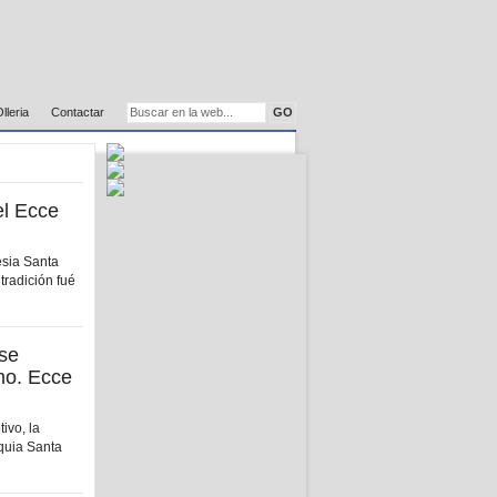
Olleria
Contactar
el Ecce
esia Santa
tradición fué
 se
tmo. Ecce
ivo, la
oquia Santa