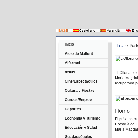
Inicio
:
Inicio
» Post
Aielo de Malferit
Alfarrasí
bellus
L’Olleria cel
María Magdale
Cine/Espectáculos
recuperada po
Cultura y Fiestas
Cursos/Empleo
Deportes
Homo
Economia y Turismo
El próximo mie
Cofradía del 
Educación y Salud
María Magdale
Guadasséquies