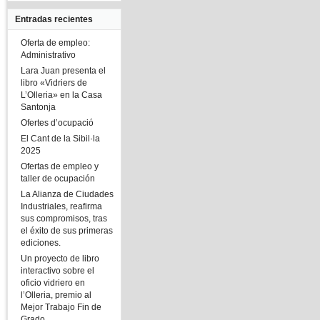
Entradas recientes
Oferta de empleo:
Administrativo
Lara Juan presenta el
libro «Vidriers de
L’Olleria» en la Casa
Santonja
Ofertes d’ocupació
El Cant de la Sibil·la
2025
Ofertas de empleo y
taller de ocupación
La Alianza de Ciudades
Industriales, reafirma
sus compromisos, tras
el éxito de sus primeras
ediciones.
Un proyecto de libro
interactivo sobre el
oficio vidriero en
l’Olleria, premio al
Mejor Trabajo Fin de
Grado