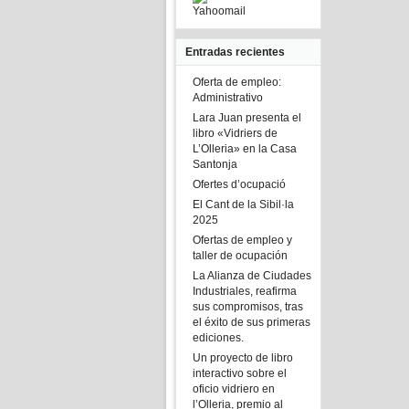
Yahoomail
Entradas recientes
Oferta de empleo:
Administrativo
Lara Juan presenta el
libro «Vidriers de
L’Olleria» en la Casa
Santonja
Ofertes d’ocupació
El Cant de la Sibil·la
2025
Ofertas de empleo y
taller de ocupación
La Alianza de Ciudades
Industriales, reafirma
sus compromisos, tras
el éxito de sus primeras
ediciones.
Un proyecto de libro
interactivo sobre el
oficio vidriero en
l’Olleria, premio al