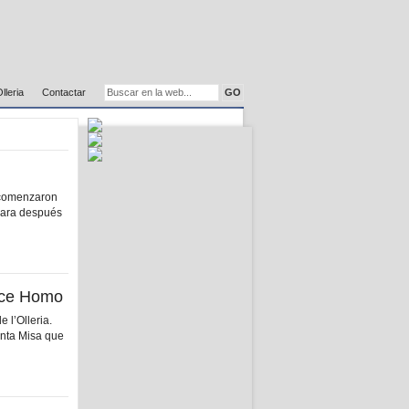
Olleria
Contactar
s comenzaron
 para después
Ecce Homo
 l’Olleria.
Santa Misa que