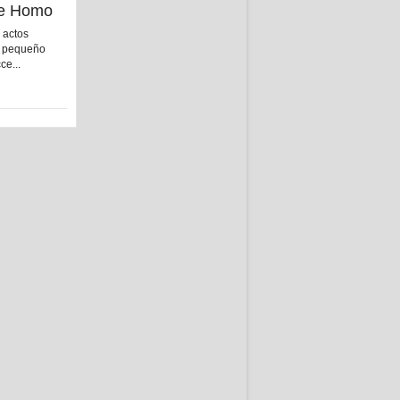
cce Homo
s actos
n pequeño
ce...