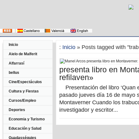
Inicio
:
Inicio
» Posts tagged with "tra
Aielo de Malferit
Alfarrasí
presenta libro en Mont
bellus
refilaven»
Cine/Espectáculos
Presentación del libro ‘Quan el
Cultura y Fiestas
pasado jueves día 16 de mayo s
Cursos/Empleo
Montaverner Cuando los trabucos
investigador y escritor...
Deportes
Economia y Turismo
Educación y Salud
Guadasséquies