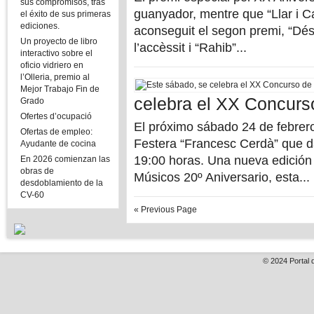
sus compromisos, tras
guanyador, mentre que “Llar i C
el éxito de sus primeras
ediciones.
aconseguit el segon premi, “Dé
Un proyecto de libro
l’accèssit i “Rahib”...
interactivo sobre el
oficio vidriero en
l’Olleria, premio al
Mejor Trabajo Fin de
celebra el XX Concurs
Grado
Ofertes d’ocupació
El próximo sábado 24 de febrer
Ofertas de empleo:
Festera “Francesc Cerdà” que d
Ayudante de cocina
19:00 horas. Una nueva edición
En 2026 comienzan las
obras de
Músicos 20º Aniversario, esta...
desdoblamiento de la
CV-60
« Previous Page
© 2024
Portal 