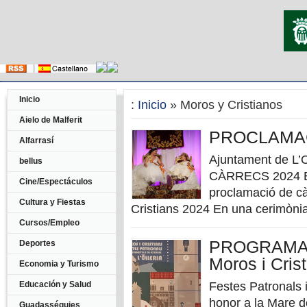
Inicio
:
Inicio
» Moros y Cristianos
Aielo de Malferit
PROCLAMAC
Alfarrasí
Ajuntament de L
bellus
CÀRRECS 2024 Esta
Cine/Espectáculos
proclamació de cà
Cultura y Fiestas
Cristians 2024 En una cerimònia 
Cursos/Empleo
PROGRAMACI
Deportes
Moros i Crist
Economia y Turismo
Educación y Salud
Festes Patronals i
honor a la Mare d
Guadasséquies