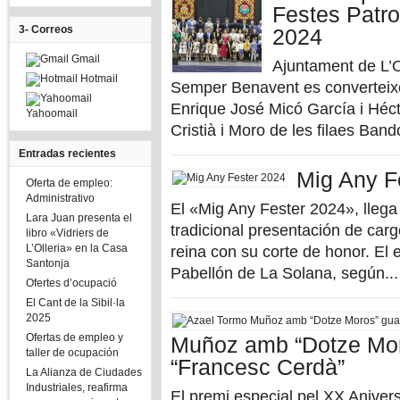
Festes Patro
3- Correos
2024
Gmail
Ajuntament de L’Ol
Hotmail
Semper Benavent es converteixen
Enrique José Micó García i Héc
Yahoomail
Cristià i Moro de les filaes Bando
Entradas recientes
Mig Any F
Oferta de empleo:
Administrativo
El «Mig Any Fester 2024», llega 
Lara Juan presenta el
tradicional presentación de car
libro «Vidriers de
L’Olleria» en la Casa
reina con su corte de honor. El 
Santonja
Pabellón de La Solana, según...
Ofertes d’ocupació
El Cant de la Sibil·la
2025
Ofertas de empleo y
Muñoz amb “Dotze Mor
taller de ocupación
“Francesc Cerdà”
La Alianza de Ciudades
Industriales, reafirma
El premi especial pel XX Anivers