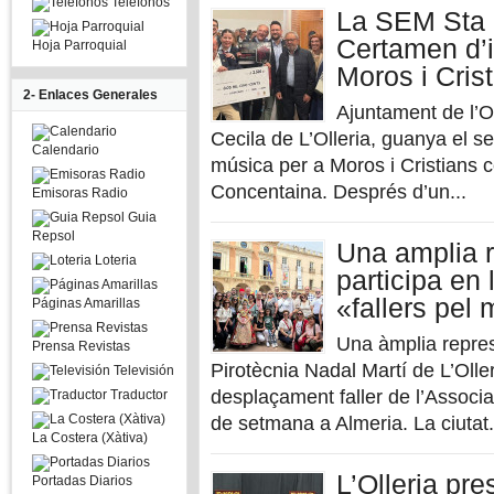
Telefonos
La SEM Sta 
Certamen d’i
Hoja Parroquial
Moros i Cris
2- Enlaces Generales
Ajuntament de l’
Cecila de L’Olleria, guanya el s
Calendario
música per a Moros i Cristians c
Concentaina. Després d’un...
Emisoras Radio
Guia
Repsol
Una amplia r
Loteria
participa en
«fallers pel
Páginas Amarillas
Una àmplia represe
Prensa Revistas
Pirotècnia Nadal Martí de L’Olleri
Televisión
desplaçament faller de l’Associa
Traductor
de setmana a Almeria. La ciutat.
La Costera (Xàtiva)
L’Olleria pr
Portadas Diarios