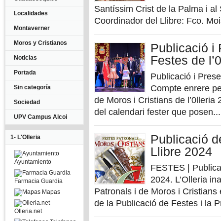
Santíssim Crist de la Palma i a
Localidades
Coordinador del Llibre: Fco. Mo
Montaverner
Moros y Cristianos
Publicació i 
Festes de l’0
Noticias
Portada
Publicació i Prese
Compte enrere per
Sin categoría
de Moros i Cristians de l’0lleri
Sociedad
del calendari fester que posen...
UPV Campus Alcoi
Publicació d
1- L'Olleria
Llibre 2024
Ayuntamiento
FESTES | Publicac
2024. L’Olleria i
Farmacia Guardia
Patronals i de Moros i Cristians 
Mapas
de la Publicació de Festes i la P
Olleria.net