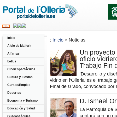
Inicio
:
Inicio
» Noticias
Aielo de Malferit
Un proyecto d
Alfarrasí
oficio vidrie
bellus
Trabajo Fin 
Cine/Espectáculos
‘Desarrollo y diseñ
Cultura y Fiestas
vidrio en l’Olleria’ es el trabaj
Cursos/Empleo
Final de Grado, convocado por Ins
Deportes
D. Ismael Ort
Economia y Turismo
Educación y Salud
La Parroquia de 
contará con un nu
Guadasséquies