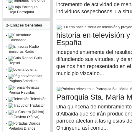
Telefonos
incremento de actividad de mens
individuos sospechosos. La situa
Hoja Parroquial
2- Enlaces Generales
historia en televisión 
Calendario
España
Independientemente del resultad
Emisoras Radio
Guia
difundiendo sus virtudes, y dej
Repsol
que nos han representado en el mí
Loteria
municipio vizcaíno...
Páginas Amarillas
Prensa Revistas
Parroquia Sta. Maria 
Televisión
Traductor
Una quincena de nombramientos 
d’Albaida que se irán producie
La Costera (Xàtiva)
párroco afectan a las iglesias 
Ontinyent, así como...
Portadas Diarios