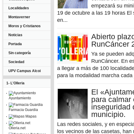
empezará su mini
Localidades
19 de octubre a las 19 horas E
Montaverner
en...
Moros y Cristianos
Abierto plazo
Noticias
RunCáncer 
Portada
Sin categoría
Ya se pueden adqui
RunCáncer. En est
Sociedad
a llegar a más de 100 localidade
UPV Campus Alcoi
para la modalidad marcha cada j
1- L'Olleria
El «Ajuntam
para calmar e
Ayuntamiento
inseguridad 
Farmacia Guardia
municipio.
Mapas
Las redes sociales, y en especi
Olleria.net
los vecinos de las casetas, han 