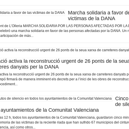
Marcha solidaria a favor d
victimas de la DANA
ament de L’Olleria MARCHA SOLIDARIA POR LAS PERSONAS AFECTADAS POR LA 
elebró una marcha solidaria en favor de las personas afectadas por la DANA. Un 
articipación de más...
ció activa la reconstrucció urgent de 26 ponts de la seu
teres danyats per la DANA
activa la reconstrucció urgent de 26 ponts de la seua xarxa de carreteres danyats 
pó firmarà de manera imminent els decrets per a l’inici de les obres de reconstruc
ocediment...
Cinco
de sil
s ayuntamientos de la Comunitat Valenciana
las 12 h, todos los ayuntamientos de la Comunitat Valenciana, guardaron cinco mi
emoria de las victimas de la reciente riada que han sufrido 67 municipios del cintur
ncia, así como otros...