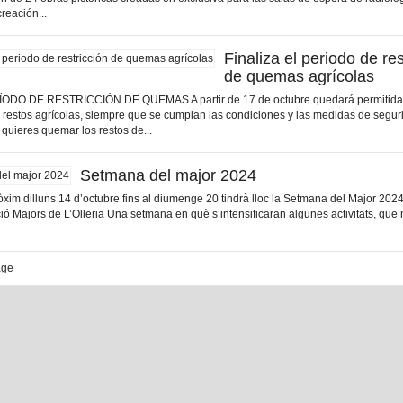
reación...
Finaliza el periodo de res
de quemas agrícolas
ODO DE RESTRICCIÓN DE QUEMAS A partir de 17 de octubre quedará permitida
 restos agrícolas, siempre que se cumplan las condiciones y las medidas de segur
 quieres quemar los restos de...
Setmana del major 2024
pròxim dilluns 14 d’octubre fins al diumenge 20 tindrà lloc la Setmana del Major 202
ció Majors de L’Olleria Una setmana en què s’intensificaran algunes activitats, que 
age