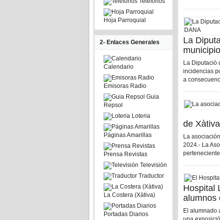
Telefonos
Hoja Parroquial
La Diputa
2- Enlaces Generales
municipio
La Diputació 
Calendario
incidencias p
a consecuencia
Emisoras Radio
Guia
Repsol
Loteria
de Xàtiva
Páginas Amarillas
La asociación
2024.- La Aso
perteneciente
Prensa Revistas
Televisión
Traductor
Hospital 
La Costera (Xàtiva)
alumnos 
El alumnado a
Portadas Diarios
una exposició