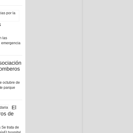
s
n las
de emergencia
sociación
bomberos
de octubre de
te parque
El
ros de
 Se trata de
íaEl hospital