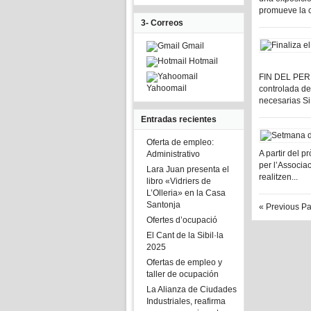
promueve la c
3- Correos
Gmail
Hotmail
FIN DEL PERÍ
Yahoomail
controlada de
necesarias Si
Entradas recientes
Oferta de empleo:
A partir del 
Administrativo
per l’Associa
Lara Juan presenta el
realitzen...
libro «Vidriers de
L’Olleria» en la Casa
Santonja
« Previous P
Ofertes d’ocupació
El Cant de la Sibil·la
2025
Ofertas de empleo y
taller de ocupación
La Alianza de Ciudades
Industriales, reafirma