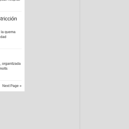
tricción
 la quema
idad
4, organitzada
molts
Next Page »