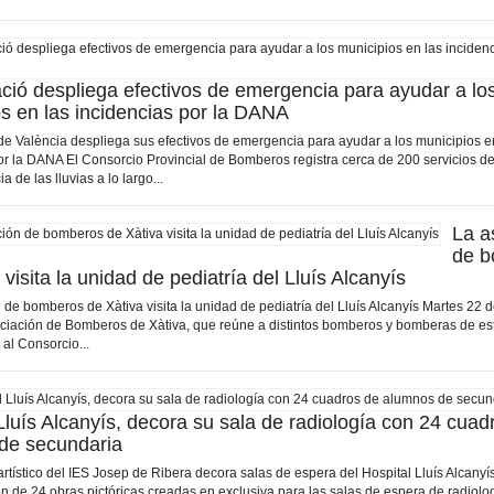
ció despliega efectivos de emergencia para ayudar a lo
s en las incidencias por la DANA
de València despliega sus efectivos de emergencia para ayudar a los municipios e
or la DANA El Consorcio Provincial de Bomberos registra cerca de 200 servicios 
 de las lluvias a lo largo...
La a
de 
 visita la unidad de pediatría del Lluís Alcanyís
 de bomberos de Xàtiva visita la unidad de pediatría del Lluís Alcanyís Martes 22 
ciación de Bomberos de Xàtiva, que reúne a distintos bomberos y bomberas de es
 al Consorcio...
Lluís Alcanyís, decora su sala de radiología con 24 cuad
de secundaria
rtístico del IES Josep de Ribera decora salas de espera del Hospital Lluís Alcanyís
n de 24 obras pictóricas creadas en exclusiva para las salas de espera de radiolog