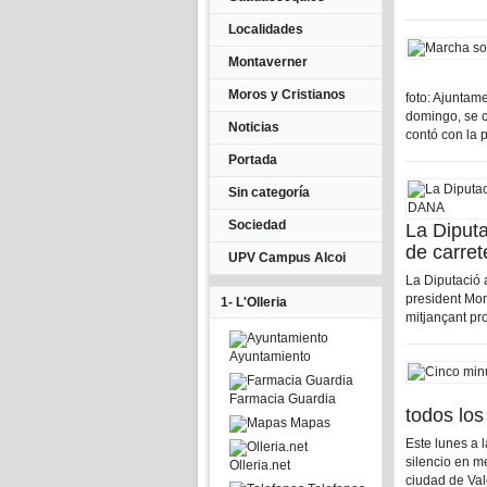
Localidades
Montaverner
Moros y Cristianos
foto: Ajunt
domingo, se c
Noticias
contó con la p
Portada
Sin categoría
Sociedad
La Diputa
de carre
UPV Campus Alcoi
La Diputació 
president Mom
1- L'Olleria
mitjançant pr
Ayuntamiento
Farmacia Guardia
todos lo
Mapas
Este lunes a 
silencio en m
Olleria.net
ciudad de Vale