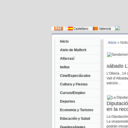
Inicio
:
Inicio
» Notic
Aielo de Malferit
Alfarrasí
sábado L’
bellus
L’Olleria , 1
Cine/Espectáculos
Vall d’Albaida
edición...
Cultura y Fiestas
Cursos/Empleo
Deportes
Diputació
en la rec
Economia y Turismo
La Diputación 
Educación y Salud
La vicepresid
podrán iniciar
Guadasséquies