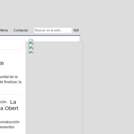
Olleria
Contactar
te
nitat de la
e finalizar, la
La
la Obert
econstrucción
tamientos