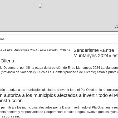
L’
ias
Senderisme «Entre
Muntanyes 2024» es
Olleria
4 de Desembre, penúltima etapa de la edición de Entre Muntanyes 2024 La Mancomu
 (provincia de Valencia) y l’Alcoià i el Comtat (provincia de Alicante) estan a punto d
n autoriza a los municipios afectados a invertir todo el P
onstrucción
permitirá a los municipios afectados por la Dana invertir todo el Pla Obert en la r
enta primera y responsable de Cooperación, Natàlia Enguix, avanza que los ayun
 las obras sin...