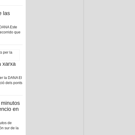
e las
DANA Este
recorrido que
a xarxa
per la DANA El
ció dels ponts
 minutos
encio en
nutos de
ón sur de la