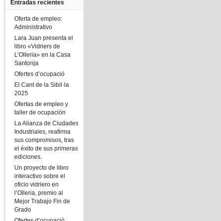
Entradas recientes
Oferta de empleo:
Administrativo
Lara Juan presenta el
libro «Vidriers de
L’Olleria» en la Casa
Santonja
Ofertes d’ocupació
El Cant de la Sibil·la
2025
Ofertas de empleo y
taller de ocupación
La Alianza de Ciudades
Industriales, reafirma
sus compromisos, tras
el éxito de sus primeras
ediciones.
Un proyecto de libro
interactivo sobre el
oficio vidriero en
l’Olleria, premio al
Mejor Trabajo Fin de
Grado
Ofertes d’ocupació