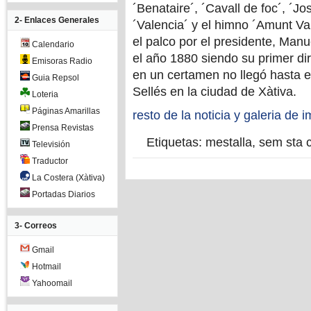
´Benataire´, ´Cavall de foc´, ´J
2- Enlaces Generales
´Valencia´ y el himno ´Amunt Va
el palco por el presidente, Man
Calendario
el año 1880 siendo su primer di
Emisoras Radio
en un certamen no llegó hasta e
Guia Repsol
Sellés en la ciudad de Xàtiva.
Loteria
Páginas Amarillas
resto de la noticia y galeria d
Prensa Revistas
Etiquetas:
mestalla
,
sem sta c
Televisión
Traductor
La Costera (Xàtiva)
Portadas Diarios
3- Correos
Gmail
Hotmail
Yahoomail