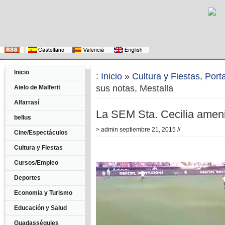
Inicio
:
Inicio
»
Cultura y Fiestas
,
Port
sus notas, Mestalla
Aielo de Malferit
Alfarrasí
La SEM Sta. Cecilia ameni
bellus
>
admin
septiembre 21, 2015 //
Cine/Espectáculos
Cultura y Fiestas
Cursos/Empleo
Deportes
Economia y Turismo
Educación y Salud
Guadasséquies