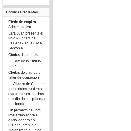
Entradas recientes
Oferta de empleo:
Administrativo
Lara Juan presenta el
libro «Vidriers de
L’Olleria» en la Casa
Santonja
Ofertes d’ocupació
El Cant de la Sibil·la
2025
Ofertas de empleo y
taller de ocupación
La Alianza de Ciudades
Industriales, reafirma
sus compromisos, tras
el éxito de sus primeras
ediciones.
Un proyecto de libro
interactivo sobre el
oficio vidriero en
l’Olleria, premio al
Mejor Trabajo Fin de