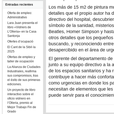
Entradas recientes
Los más de 15 m2 de pintura mur
detalles que el propio autor ha 
Oferta de empleo:
Administrativo
directivo del hospital, descubri
Lara Juan presenta el
símbolo de la sanidad, misterio
libro «Vidriers de
Beatles, Homer Simpson y hasta
L’Olleria» en la Casa
Santonja
otros detalles que los pequeños 
Ofertes d’ocupació
buscando, y reconociendo entre
El Cant de la Sibil·la
desapercibido en el área de urg
2025
Ofertas de empleo y
El gerente del departamento d
taller de ocupación
junto a su equipo directivo a la
La Alianza de Ciudades
de los espacios sanitarios y ha r
Industriales, reafirma
sus compromisos, tras
contribuye a hacer más confortab
el éxito de sus primeras
como urgencias en donde los pa
ediciones.
necesitan de elementos que les 
Un proyecto de libro
interactivo sobre el
puede servir para el conocimien
oficio vidriero en
l’Olleria, premio al
Mejor Trabajo Fin de
Grado