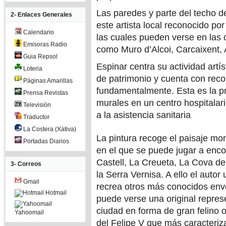
Las paredes y parte del techo d
2- Enlaces Generales
este artista local reconocido po
Calendario
las cuales pueden verse en las 
Emisoras Radio
como Muro d’Alcoi, Carcaixent, A
Guia Repsol
Espinar centra su actividad artís
Loteria
de patrimonio y cuenta con reco
Páginas Amarillas
fundamentalmente. Esta es la p
Prensa Revistas
murales en un centro hospitalar
Televisión
a la asistencia sanitaria
Traductor
La Costera (Xàtiva)
La pintura recoge el paisaje mo
Portadas Diarios
en el que se puede jugar a enc
Castell, La Creueta, La Cova de
3- Correos
la Serra Vernisa. A ello el autor
Gmail
recrea otros más conocidos envo
Hotmail
puede verse una original repres
ciudad en forma de gran felino 
Yahoomail
del Felipe V que más caracteriza