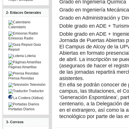
Grado en Ingeniería Química
Grado en Ingeniería Mecánica
2- Enlaces Generales
Grado en Administración y Di
Doble grado en ADE + Turism
Calendario
Doble grado en ADE + Ingenie
Emisoras Radio
Jornada de Puertas Abiertas p
Guia
El Campus de Alcoy de la UPV
Repsol
Abiertas en formato presencial
Loteria
de abril.
La inscripción se pue
(aseguraos de hacer el regist
Páginas Amarillas
de las jornadas repartirá mer
asistentes.
Prensa Revistas
En ella se podrán conocer de 
Televisión
campus, las titulaciones, el C
Traductor
‘Generación Espontánea’, part
La Costera (Xàtiva)
centenario, a la Delegación de
Portadas Diarios
en el extranjero, así como la
tecnológico por parte de las 
3- Correos