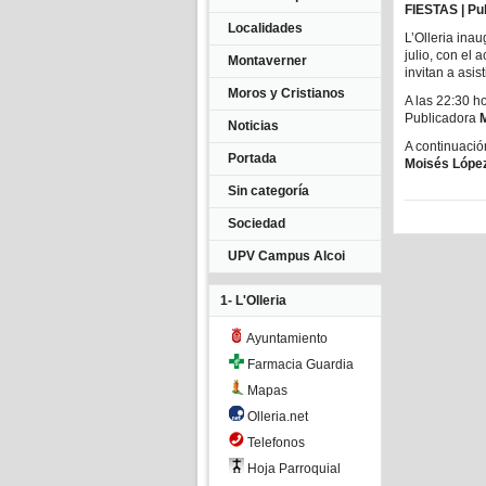
FIESTAS | Pub
Localidades
L’Olleria ina
julio, con el
Montaverner
invitan a asis
Moros y Cristianos
A las 22:30 h
Publicadora
Noticias
A continuació
Portada
Moisés López
Sin categoría
Sociedad
UPV Campus Alcoi
1- L'Olleria
Ayuntamiento
Farmacia Guardia
Mapas
Olleria.net
Telefonos
Hoja Parroquial