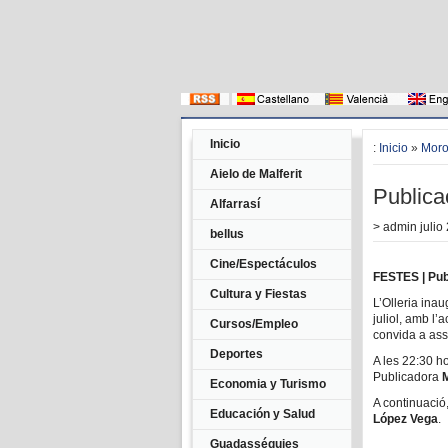
Inicio
:
Inicio
»
Moro
Aielo de Malferit
Publica
Alfarrasí
>
admin
julio 
bellus
Cine/Espectáculos
FESTES | Publ
Cultura y Fiestas
L’Olleria ina
juliol, amb l’
Cursos/Empleo
convida a assi
Deportes
A les 22:30 ho
Publicadora
Economia y Turismo
A continuació,
Educación y Salud
López Vega
.
Guadasséquies