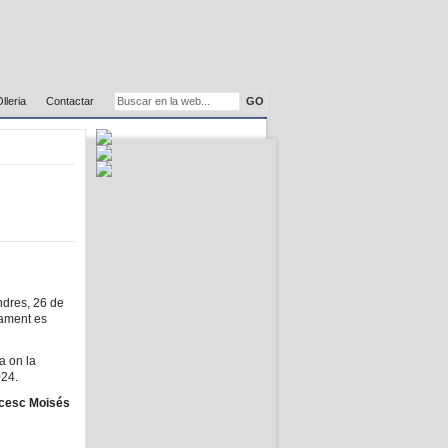
Olleria
Contactar
ndres, 26 de
tament es
a on la
024.
cesc Moisés