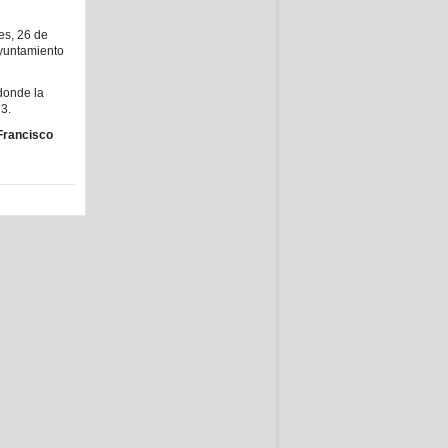
es, 26 de
Ayuntamiento
 donde la
23.
Francisco