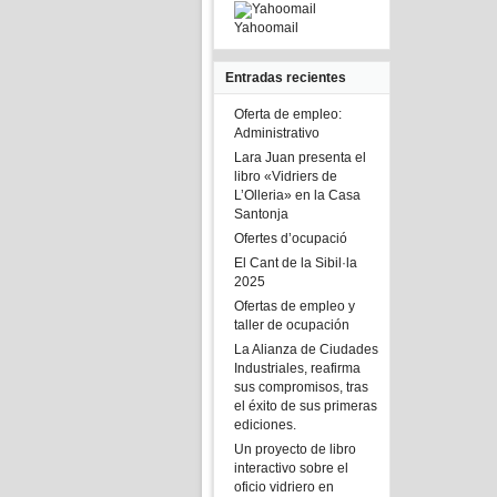
Yahoomail
Entradas recientes
Oferta de empleo:
Administrativo
Lara Juan presenta el
libro «Vidriers de
L’Olleria» en la Casa
Santonja
Ofertes d’ocupació
El Cant de la Sibil·la
2025
Ofertas de empleo y
taller de ocupación
La Alianza de Ciudades
Industriales, reafirma
sus compromisos, tras
el éxito de sus primeras
ediciones.
Un proyecto de libro
interactivo sobre el
oficio vidriero en