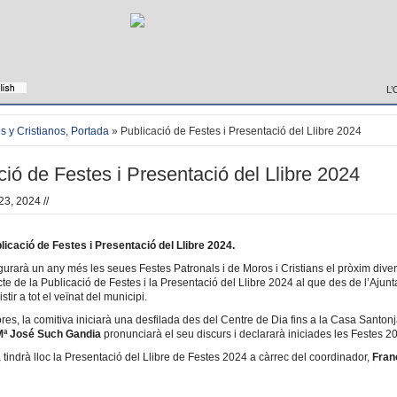
L’
s y Cristianos
,
Portada
» Publicació de Festes i Presentació del Llibre 2024
ció de Festes i Presentació del Llibre 2024
23, 2024 //
icació de Festes i Presentació del Llibre 2024.
ugurarà un any més les seues Festes Patronals i de Moros i Cristians el pròxim dive
acte de la Publicació de Festes i la Presentació del Llibre 2024 al que des de l’Ajun
stir a tot el veïnat del municipi.
res, la comitiva iniciarà una desfilada des del Centre de Dia fins a la Casa Santonj
Mª José Such Gandia
pronunciarà el seu discurs i declararà iniciades les Festes 2
 tindrà lloc la Presentació del Llibre de Festes 2024 a càrrec del coordinador,
Fran