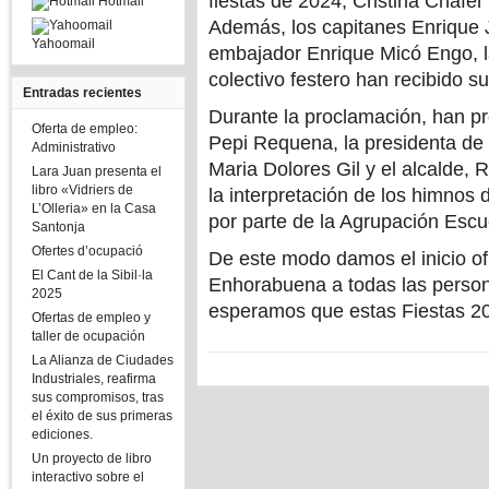
fiestas de 2024, Cristina Cháfer
Hotmail
Además, los capitanes Enrique J
Yahoomail
embajador Enrique Micó Engo, l
colectivo festero han recibido 
Entradas recientes
Durante la proclamación, han p
Oferta de empleo:
Pepi Requena, la presidenta de 
Administrativo
Maria Dolores Gil y el alcalde, 
Lara Juan presenta el
libro «Vidriers de
la interpretación de los himnos 
L’Olleria» en la Casa
por parte de la Agrupación Escu
Santonja
Ofertes d’ocupació
De este modo damos el inicio ofi
El Cant de la Sibil·la
Enhorabuena a todas las person
2025
esperamos que estas Fiestas 20
Ofertas de empleo y
taller de ocupación
La Alianza de Ciudades
Industriales, reafirma
sus compromisos, tras
el éxito de sus primeras
ediciones.
Un proyecto de libro
interactivo sobre el