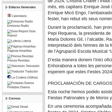
de 2024, Cristina Cháfer i Índi
més, els capitans Enrique José 
2- Enlaces Generales
Enrique Micó Engo, l’ambaixadora
Calendario
fester, han rebut els seus nom
Emisoras Radio
Durant la proclamació, han pron
Guia
Pepi Requena, la presidenta de l
Repsol
Maria Dolores Gil, i l’alcalde, 
Loteria
interpretació dels himnes de la 
de l’Agrupació Escola Musical “
Páginas Amarillas
D’esta manera donem l’inici ofici
Prensa Revistas
Enhorabona a totes les persone
Televisión
esperem que estes Festes 2024 
Traductor
La Costera (Xàtiva)
PROCLAMACIÓN DE CARGOS
Portadas Diarios
Esta noche hemos podido asistir
Fiestas Patronales y de Moros y
3- Correos
En una ceremonia acompañada por
Gmail