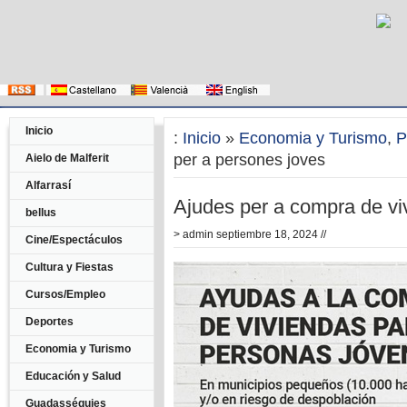
Inicio
:
Inicio
»
Economia y Turismo
,
P
per a persones joves
Aielo de Malferit
Alfarrasí
Ajudes per a compra de vi
bellus
>
admin
septiembre 18, 2024 //
Cine/Espectáculos
Cultura y Fiestas
Cursos/Empleo
Deportes
Economia y Turismo
Educación y Salud
Guadasséquies