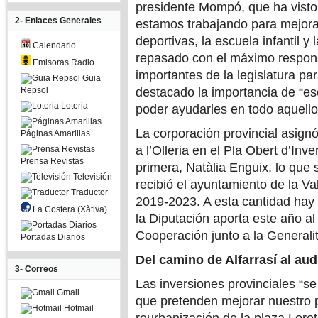
presidente Mompó, que ha visto 
2- Enlaces Generales
estamos trabajando para mejorar
deportivas, la escuela infantil y 
Calendario
repasado con el máximo respons
Emisoras Radio
importantes de la legislatura pa
Guia
Repsol
destacado la importancia de “es
Loteria
poder ayudarles en todo aquello 
La corporación provincial asignó 
Páginas Amarillas
a l’Olleria en el Pla Obert d’Inv
Prensa Revistas
primera, Natàlia Enguix, lo qu
Televisión
recibió el ayuntamiento de la Va
Traductor
2019-2023. A esta cantidad hay
La Costera (Xàtiva)
la Diputación aporta este año a
Cooperación junto a la Generalit
Portadas Diarios
Del camino de Alfarrasí al aud
3- Correos
Las inversiones provinciales “s
Gmail
que pretenden mejorar nuestro 
Hotmail