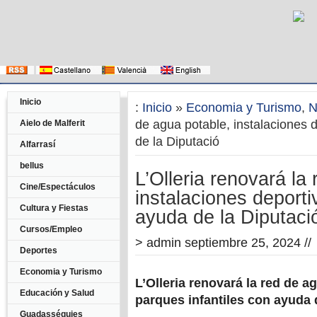
Inicio
:
Inicio
»
Economia y Turismo
,
N
de agua potable, instalaciones 
Aielo de Malferit
de la Diputació
Alfarrasí
bellus
L’Olleria renovará la
Cine/Espectáculos
instalaciones deporti
Cultura y Fiestas
ayuda de la Diputaci
Cursos/Empleo
>
admin
septiembre 25, 2024 //
Deportes
Economia y Turismo
L’Olleria renovará la red de a
Educación y Salud
parques infantiles con ayuda 
Guadasséquies