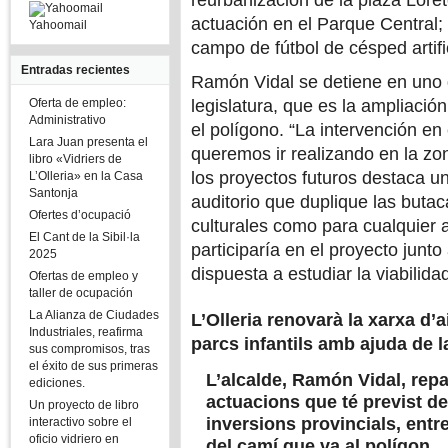
reurbanización de la plaza Loret
actuación en el Parque Central; l
Yahoomail
campo de fútbol de césped artifici
Entradas recientes
Ramón Vidal se detiene en uno 
Oferta de empleo:
legislatura, que es la ampliació
Administrativo
el polígono. “La intervención en
Lara Juan presenta el
queremos ir realizando en la zon
libro «Vidriers de
los proyectos futuros destaca u
L’Olleria» en la Casa
Santonja
auditorio que duplique las butac
Ofertes d’ocupació
culturales como para cualquier a
El Cant de la Sibil·la
participaría en el proyecto junto
2025
dispuesta a estudiar la viabilida
Ofertas de empleo y
taller de ocupación
La Alianza de Ciudades
L’Olleria renovarà la xarxa d’a
Industriales, reafirma
parcs infantils amb ajuda de l
sus compromisos, tras
el éxito de sus primeras
L’alcalde, Ramón Vidal, re
ediciones.
actuacions que té previst d
Un proyecto de libro
inversions provincials, entr
interactivo sobre el
oficio vidriero en
del camí que va al polígon