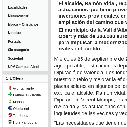
El alcalde, Ramón Vidal, re
Localidades
actuaciones que tiene previs
inversiones provinciales, en
Montaverner
ampliación del camino que v
Moros y Cristianos
El municipio de la Vall d’Al
Noticias
Obert y más de 300.000 eur
Portada
para impulsar la modernizac
reales del pueblo
Sin categoría
Miércoles 25 de septiembre de 2
Sociedad
agua potable, instalaciones depo
UPV Campus Alcoi
Diputació de València. Los fond
1- L'Olleria
nuestro pueblo y mejorar la efic
placas solares en algunos de lo
Ayuntamiento
explica el alcalde, Ramón Vidal,
Farmacia Guardia
Diputación, Vicent Mompó, las n
Mapas
d’Albaida y las actuaciones con
Olleria.net
inquietudes de las vecinas y vec
Telefonos
“Las necesidades que tiene nues
Hoja Parroquial