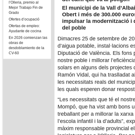
l’Olleria, premio al
El municipi de la Vall d’Alb
Mejor Trabajo Fin de
Grado
Obert i més de 300.000 euro
Ofertes d’ocupació
impulsar la modernització i 
Ofertas de empleo:
del poble
Ayudante de cocina
En 2026 comienzan las
Dimacres 25 de setembre de 2024
obras de
d’aigua potable, instal·lacions e
desdoblamiento de la
Diputació de València. Els fons 
CV-60
nostre poble i millorar l’eficièn
solars en alguns dels projectes
Ramón Vidal, qui ha traslladat a
les necessitats reals del municip
les quals esperen donar resposta
“Les necessitats que té el nostr
Mompó, que ha vist amb bons ull
treballant per a millorar la xarx
l’escola infantil i la d’adults”, 
màxim responsable provincial el