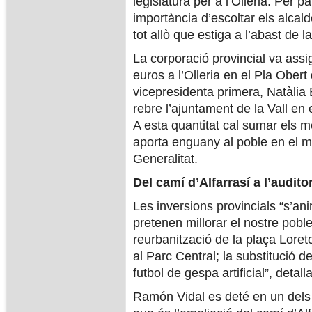
legislatura per a l’Olleria. Per 
importància d’escoltar els alcal
tot allò que estiga a l’abast de l
La corporació provincial va assig
euros a l’Olleria en el Pla Obert
vicepresidenta primera, Natàlia
rebre l’ajuntament de la Vall en
A esta quantitat cal sumar els 
aporta enguany al poble en el m
Generalitat.
Del camí d’Alfarrasí a l’auditor
Les inversions provincials “s’an
pretenen millorar el nostre pobl
reurbanització de la plaça Loreto
al Parc Central; la substitució d
futbol de gespa artificial”, detalla
Ramón Vidal es deté en un dels 