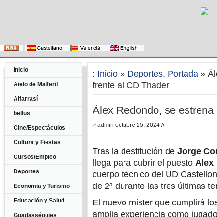
Inicio
:
Inicio
»
Deportes
,
Portada
» Ál
frente al CD Thader
Aielo de Malferit
Alfarrasí
Álex Redondo, se estrena 
bellus
>
admin
octubre 25, 2024 //
Cine/Espectáculos
Cultura y Fiestas
Tras la destitución de
Jorge Cor
Cursos/Empleo
llega para cubrir el puesto
Alex
Deportes
cuerpo técnico del UD Castellon
de 2ª durante las tres últimas 
Economia y Turismo
Educación y Salud
El nuevo mister que cumplirá lo
amplia experiencia como jugador,
Guadasséquies