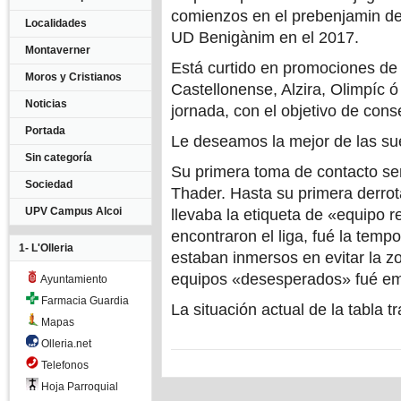
comienzos en el prebenjamin del
Localidades
UD Benigànim en el 2017.
Montaverner
Está curtido en promociones de 
Moros y Cristianos
Castellonense, Alzira, Olimpíc 
Noticias
jornada, con el objetivo de cons
Portada
Le deseamos la mejor de las suer
Sin categoría
Su primera toma de contacto se
Sociedad
Thader. Hasta su primera derrota
UPV Campus Alcoi
llevaba la etiqueta de «equipo r
encontraron el liga, fué la tem
1- L'Olleria
estaban inmersos en evitar la z
equipos «desesperados» fué em
Ayuntamiento
Farmacia Guardia
La situación actual de la tabla t
Mapas
Olleria.net
Telefonos
Hoja Parroquial