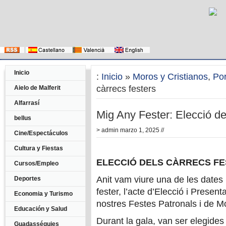
Inicio
:
Inicio
»
Moros y Cristianos
,
Po
càrrecs festers
Aielo de Malferit
Alfarrasí
Mig Any Fester: Elecció de 
bellus
>
admin
marzo 1, 2025 //
Cine/Espectáculos
Cultura y Fiestas
ELECCIÓ DELS CÀRRECS FE
Cursos/Empleo
Anit vam viure una de les dates
Deportes
fester, l’acte d’Elecció i Presen
Economia y Turismo
nostres Festes Patronals i de Mo
Educación y Salud
Durant la gala, van ser elegides
Guadasséquies