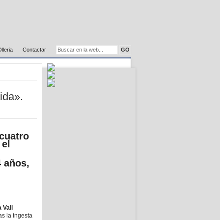
Olleria
Contactar
ida».
 cuatro
 el
 años,
 Vall
s la ingesta