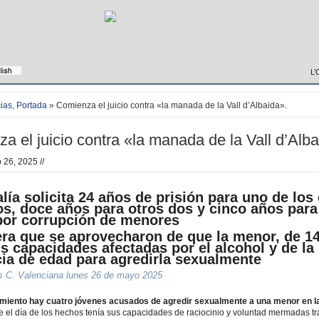
L’
cias
,
Portada
» Comienza el juicio contra «la manada de la Vall d’Albaida».
a el juicio contra «la manada de la Vall d’Alba
26, 2025 //
alía solicita 24 años de prisión para uno de los
s, doce años para otros dos y cinco años para
por corrupción de menores
ra que se aprovecharon de que la menor, de 14
us capacidades afectadas por el alcohol y de la
cia de edad para agredirla sexualmente
s C. Valenciana lunes 26 de mayo 2025
imiento hay cuatro jóvenes acusados de agredir sexualmente a una menor en la
 el día de los hechos tenía sus capacidades de raciocinio y voluntad mermadas tra