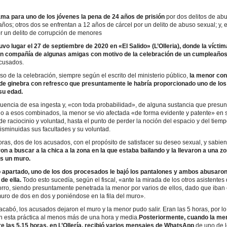
ama para uno de los jóvenes la pena de 24 años de prisión
por dos delitos de ab
ños; otros dos se enfrentan a 12 años de cárcel por un delito de abuso sexual; y, el
r un delito de corrupción de menores
tuvo lugar el 27 de septiembre de 2020 en «El Salido» (L’Olleria), donde la víctim
n compañía de algunas amigas con motivo de la celebración de un cumpleaños
acusados.
so de la celebración, siempre según el escrito del ministerio público,
la menor con
e ginebra con refresco que presuntamente le habría proporcionado uno de lo
su edad.
encia de esa ingesta y, «con toda probabilidad», de alguna sustancia que presu
o a esos combinados, la menor se vio afectada «de forma evidente y patente» en 
e raciocinio y voluntad, hasta el punto de perder la noción del espacio y del tiem
sminuidas sus facultades y su voluntad.
oras, dos de los acusados, con el propósito de satisfacer su deseo sexual, y sabie
on a buscar a la chica a la zona en la que estaba bailando y la llevaron a una z
as un muro.
 apartado, uno de los dos procesados le bajó los pantalones y ambos abusaro
de ella.
Todo esto sucedía, según el fiscal, «ante la mirada de los otros asistente
rro, siendo presuntamente penetrada la menor por varios de ellos, dado que iban
uro de dos en dos y poniéndose en la fila del muro».
cabó, los acusados dejaron el muro y la menor pudo salir. Eran las 5 horas, por l
n esta práctica al menos más de una hora y media.
Posteriormente, cuando la me
e las 5.15 horas, en L’Ollería, recibió varios mensajes de WhatsApp
de uno de 