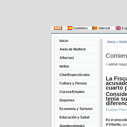
Inicio
:
Inicio
»
Noti
Aielo de Malferit
Comienz
Alfarrasí
>
admin
mayo 
bellus
Cine/Espectáculos
La Fisc
acusado
Cultura y Fiestas
cuarto 
Cursos/Empleo
Conside
tenía s
Deportes
diferen
Economia y Turismo
Europa Pres
Educación y Salud
En el proced
d’Albaida,
que
Guadasséquies