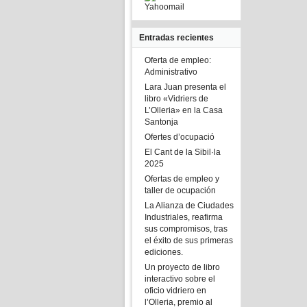
Yahoomail
Entradas recientes
Oferta de empleo:
Administrativo
Lara Juan presenta el
libro «Vidriers de
L’Olleria» en la Casa
Santonja
Ofertes d’ocupació
El Cant de la Sibil·la
2025
Ofertas de empleo y
taller de ocupación
La Alianza de Ciudades
Industriales, reafirma
sus compromisos, tras
el éxito de sus primeras
ediciones.
Un proyecto de libro
interactivo sobre el
oficio vidriero en
l’Olleria, premio al