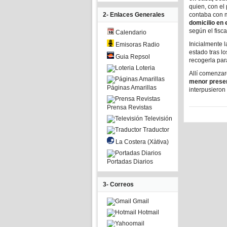
quien, con el
2- Enlaces Generales
contaba con 
domicilio en
según el fisca
Calendario
Inicialmente 
Emisoras Radio
estado tras l
Guia Repsol
recogerla para
Loteria
Allí comenzar
menor presen
Páginas Amarillas
interpusieron
Prensa Revistas
Televisión
Traductor
La Costera (Xàtiva)
Portadas Diarios
3- Correos
Gmail
Hotmail