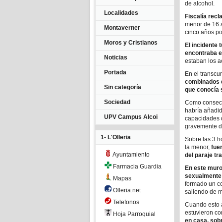
de alcohol.
Localidades
Fiscalía recl
menor de 16 a
Montaverner
cinco años po
Moros y Cristianos
El incidente 
encontraba e
Noticias
estaban los 
Portada
En el transcur
combinados d
Sin categoría
que conocía 
Sociedad
Como consecu
habría añadid
UPV Campus Alcoi
capacidades d
gravemente di
1- L'Olleria
Sobre las 3 h
la menor,
fuer
Ayuntamiento
del paraje tr
Farmacia Guardia
En este muro
sexualmente 
Mapas
formado un co
Olleria.net
saliendo de m
Telefonos
Cuando esto a
estuvieron co
Hoja Parroquial
en casa, sobr