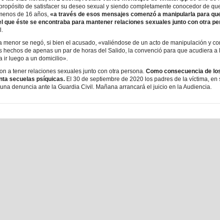
 propósito de satisfacer su deseo sexual y siendo completamente conocedor de que
menos de 16 años,
«a través de esos mensajes comenzó a manipularla para que
 el que éste se encontraba para mantener relaciones sexuales junto con otra p
l.
la menor se negó, si bien el acusado, «valiéndose de un acto de manipulación y c
os hechos de apenas un par de horas del Salido, la convenció para que acudiera a l
 ir luego a un domicilio».
on a tener relaciones sexuales junto con otra persona.
Como consecuencia de los
ta secuelas psíquicas.
El 30 de septiembre de 2020 los padres de la víctima, en
 una denuncia ante la Guardia Civil. Mañana arrancará el juicio en la Audiencia.