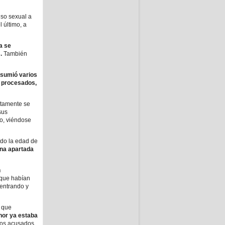
uso sexual a
 último, a
a se
.
También
sumió varios
s procesados,
ntamente se
sus
po, viéndose
ndo la edad de
ona apartada
n
s que habían
 entrando y
o que
nor ya estaba
los acusados