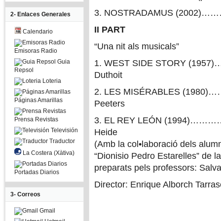
3. NOSTRADAMUS (2002)…
2- Enlaces Generales
II PART
Calendario
“Una nit als musicals”
Emisoras Radio
Guia
1. WEST SIDE STORY (1957
Repsol
Duthoit
Loteria
2. LES MISÉRABLES (1980
Páginas Amarillas
Peeters
3. EL REY LEÓN (1994)……………
Prensa Revistas
Televisión
Heide
Traductor
(Amb la col•laboració dels alum
La Costera (Xàtiva)
“Dionisio Pedro Estarelles” de 
preparats pels professors: Salv
Portadas Diarios
Director: Enrique Alborch Tarras
3- Correos
Gmail