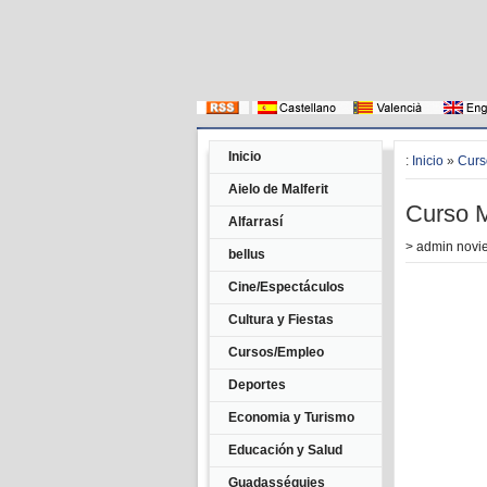
Inicio
:
Inicio
»
Curs
Aielo de Malferit
Curso M
Alfarrasí
>
admin
novie
bellus
Cine/Espectáculos
Cultura y Fiestas
Cursos/Empleo
Deportes
Economia y Turismo
Educación y Salud
Guadasséquies