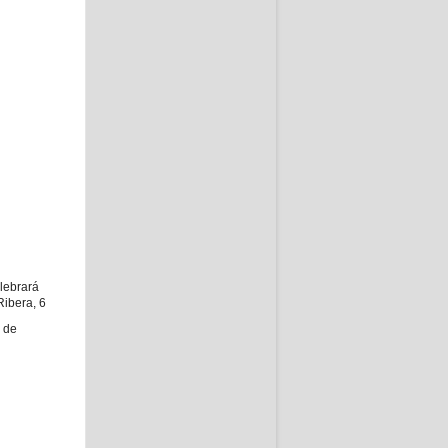
lebrará
Ribera, 6
6 de