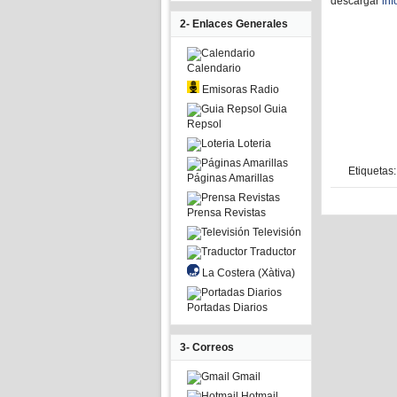
descargar
in
2- Enlaces Generales
Calendario
Emisoras Radio
Guia
Repsol
Loteria
Etiquetas
Páginas Amarillas
Prensa Revistas
Televisión
Traductor
La Costera (Xàtiva)
Portadas Diarios
3- Correos
Gmail
Hotmail