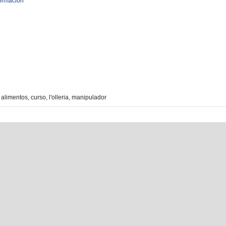
formación
:
alimentos
,
curso
,
l'olleria
,
manipulador